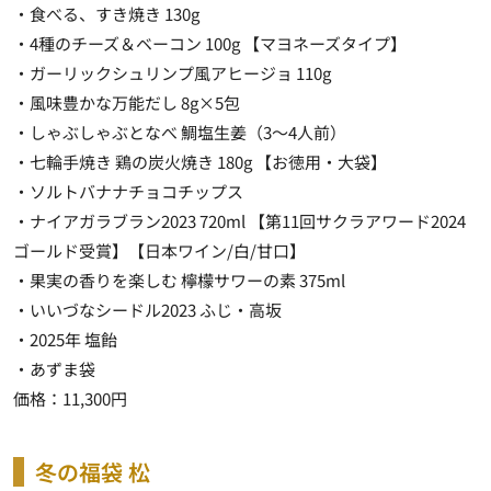
・食べる、すき焼き 130g
・4種のチーズ＆ベーコン 100g 【マヨネーズタイプ】
・ガーリックシュリンプ風アヒージョ 110g
・風味豊かな万能だし 8g×5包
・しゃぶしゃぶとなべ 鯛塩生姜（3～4人前）
・七輪手焼き 鶏の炭火焼き 180g 【お徳用・大袋】
・ソルトバナナチョコチップス
・ナイアガラブラン2023 720ml 【第11回サクラアワード2024
ゴールド受賞】【日本ワイン/白/甘口】
・果実の香りを楽しむ 檸檬サワーの素 375ml
・いいづなシードル2023 ふじ・高坂
・2025年 塩飴
・あずま袋
価格：11,300円
冬の福袋 松