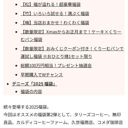
【松】福が溢れる！超豪華福袋
【竹】いろいろ試せる！満ぷく福袋
【梅】当店おまかせ！わくわく福袋
【数量限定】Xmasからお正月まで！ケーキ×くりー
むパン福袋
【数量限定】おみくじクーポン付き！くりーむパンで
運試し福袋 ※おひとり様1セット限り
総額100万円相当！プレゼント抽選会
早期購入でWチャンス
デニーズ「2025 福袋」
福袋の内容
続々登場する2025福袋。
今回はオススメの福袋第2弾として、タリーズコーヒー、無印
良品、カルディコーヒーファーム、久世福商店、コメダ珈琲店