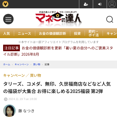
節約・
人気
ニュース
お金の価値観診断
投資
キャン
ポイ活
※本サイトは一部アフィリエイトプログラムを利用しています
注目記事
お金の価値観診断を更新「暑い夏の自分へのご褒美スタ
イル診断」2026年8月
ホーム
›
キャンペーン
›
買い物
›
記事
キャンペーン
買い物
タリーズ、コメダ、無印、久世福商店などなど人気
の福袋が大集合 お得に楽しめる2025福袋 第2弾
2024.11.19 Tue 18:00
藤 なつき