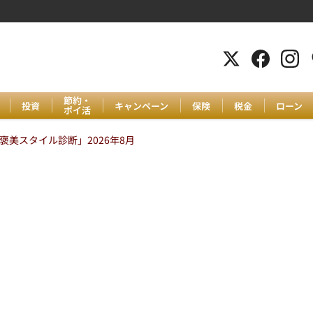
節約・
投資
キャンペーン
保険
税金
ローン
ポイ活
美スタイル診断」2026年8月