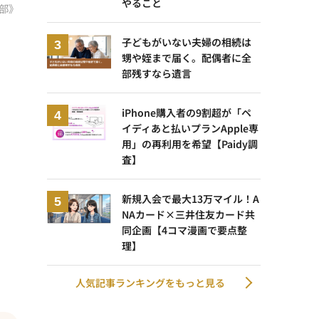
やること
部》
子どもがいない夫婦の相続は
甥や姪まで届く。配偶者に全
部残すなら遺言
iPhone購入者の9割超が「ペ
イディあと払いプランApple専
用」の再利用を希望【Paidy調
査】
新規入会で最大13万マイル！A
NAカード×三井住友カード共
同企画【4コマ漫画で要点整
理】
人気記事ランキングをもっと見る