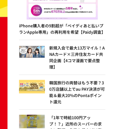
iPhone購入者の9割超が「ペイディあと払いプ
ランApple専用」の再利用を希望【Paidy調査】
新規入会で最大13万マイル！A
NAカード×三井住友カード共
同企画【4コマ漫画で要点整
理】
韓国旅行の両替はもう不要？3
0万店舗以上でau PAY決済が可
能＆最大20%のPontaポイン
ト還元
「1年で時給100円アッ
プ！？」近所のスーパーの求