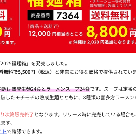
2025福麺箱」を発売しました。
料無料で5,500円（税込）
と非常にお得な価格で提供されてい
内訳は熟成生麺24食とラーメンスープ24食
です。スープは定番
突破したモチモチの熟成生麺とともに、8種類の喜多方ラーメン
り次第販売終了
となります。リリース時に完売している場合も
れます。
イト
で確認できます。