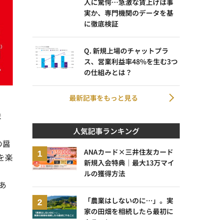
人に驚愕…急激な賃上げは事
実か、専門機関のデータを基
に徹底検証
Q. 新規上場のチャットプラ
ス、営業利益率48%を生む3つ
の仕組みとは？
最新記事をもっと見る
ま
人気記事ランキング
の醤
ANAカード×三井住友カード
を楽
新規入会特典｜最大13万マイ
ルの獲得方法
あ
「農業はしないのに…」。実
家の田畑を相続したら最初に