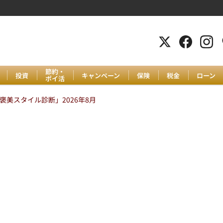
節約・
投資
キャンペーン
保険
税金
ローン
ポイ活
美スタイル診断」2026年8月