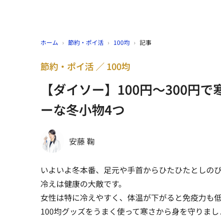
ホーム
›
節約・ポイ活
›
100均
›
記事
節約・ポイ活
100均
【ダイソー】100円～300円
ーな冬小物4つ
安藤 鞠
いよいよ冬本番、足元や手首からひたひたとしの
冷えは健康の大敵です。
女性は特に冷えやすく、体温が下がると免疫力も
100均グッズをうまく使って寒さから身を守りまし