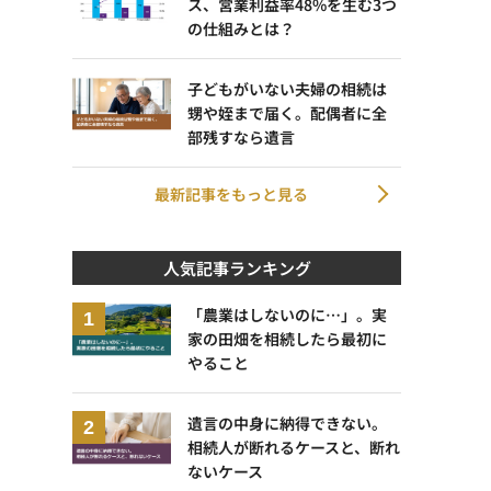
ス、営業利益率48%を生む3つ
の仕組みとは？
子どもがいない夫婦の相続は
甥や姪まで届く。配偶者に全
部残すなら遺言
最新記事をもっと見る
人気記事ランキング
「農業はしないのに…」。実
家の田畑を相続したら最初に
やること
遺言の中身に納得できない。
相続人が断れるケースと、断れ
ないケース