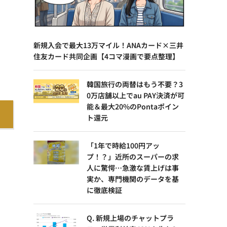
新規入会で最大13万マイル！ANAカード×三井
住友カード共同企画【4コマ漫画で要点整理】
韓国旅行の両替はもう不要？3
0万店舗以上でau PAY決済が可
能＆最大20%のPontaポイン
ト還元
「1年で時給100円アッ
プ！？」近所のスーパーの求
人に驚愕…急激な賃上げは事
実か、専門機関のデータを基
に徹底検証
Q. 新規上場のチャットプラ