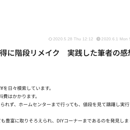
2020.5.28 Thu 12:12
2020.6.1 Mon 
もお得に階段リメイク 実践した筆者の感
Y
を日々模索しています。
料費はかかります。
けられず、ホームセンターまで行っても、値段を見て躊躇し実行
とても豊富に取りそろえられ、DIYコーナーまであるのを発見しま