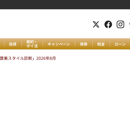
節約・
投資
キャンペーン
保険
税金
ローン
ポイ活
美スタイル診断」2026年8月