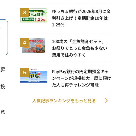
ゆうちょ銀行が2026年8月に金
利引き上げ！定期貯金10年は
1.25%
が
の
100均の「金魚飼育セット」
お祭りでとった金魚も少ない
費用で住みやすく
上昇
PayPay銀行の円定期預金キャ
ンペーンが規模拡大！既に預け
た人も再チャレンジ可能
な投
人気記事ランキングをもっと見る
注意