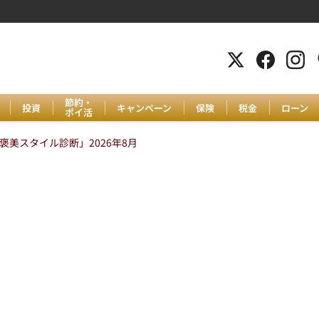
節約・
投資
キャンペーン
保険
税金
ローン
ポイ活
美スタイル診断」2026年8月