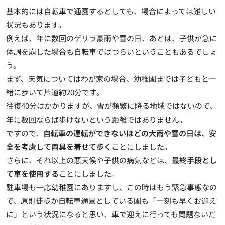
基本的には自転車で通園するとしても、場合によっては難しい
状況もあります。
例えば、年に数回のゲリラ豪雨や雪の日、あとは、子供が急に
体調を崩した場合も自転車ではつらいということもあるでしょ
う。
まず、天気についてはわが家の場合、幼稚園までは子どもと一
緒に歩いて片道約20分です。
往復40分はかかりますが、雪が頻繁に降る地域ではないので、
年に数回ならば歩けないという距離ではありません。
ですので、
自転車の運転ができないほどの大雨や雪の日は、安
全を考慮して雨具を着せて歩く
ことにしました。
さらに、それ以上の悪天候や子供の病気などは、
最終手段とし
て車を使用する
ことにしました。
駐車場も一応幼稚園にありますし、この時はもう緊急事態なの
で、原則徒歩か自転車通園としている園も「一刻も早くお迎え
に」という状況になると思い、車で迎えに行っても問題ないだ