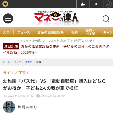
節約・
人気
ニュース
お金の価値観診断
投資
キャン
ポイ活
※本サイトは一部アフィリエイトプログラムを利用しています
注目記事
お金の価値観診断を更新「暑い夏の自分へのご褒美スタ
イル診断」2026年8月
ホーム
›
ライフ
›
子育て
›
記事
ライフ
子育て
幼稚園「バス代」 VS 「電動自転車」購入はどちら
がお得か 子ども2人の我が家で検証
2020.9.2 Wed 14:31
2020.9.5 Sat 18:00
片岡 みのり