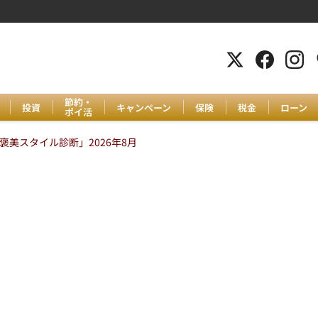
節約・
投資
キャンペーン
保険
税金
ローン
ポイ活
美スタイル診断」2026年8月