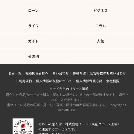
ローン
ビジネス
ライフ
コラム
ガイド
人気
その他
著者一覧
報道関係者様へ
問い合わせ
寄稿希望
広告掲載のお問い合わせ
利用規約
個人情報の取扱について
個人情報保護方針
会社概要
イードからのリリース情報
紹介した商品/サービスを購入、契約した場合に、売上の一部が弊社サイトに還元さ
れることがあります。
当サイトに掲載の記事・見出し・写真・画像の無断転載を禁じます。Copyright ©
2026 IID, Inc.
マネーの達人 は、株式会社イード（東証グロース上場）
の運営するサービスです。
証券コード：6038