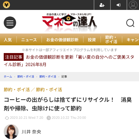
節約・
人気
ニュース
お金の価値観診断
投資
キャン
ポイ活
※本サイトは一部アフィリエイトプログラムを利用しています
注目記事
お金の価値観診断を更新「暑い夏の自分へのご褒美スタ
イル診断」2026年8月
ホーム
›
節約・ポイ活
›
節約・ポイ活
›
記事
節約・ポイ活
節約・ポイ活
コーヒーの出がらしは捨てずにリサイクル！ 消臭
剤や掃除、虫除けに使って節約
2020.10.21 Wed 7:20
2020.10.22 Thu 20:00
川井 奈央