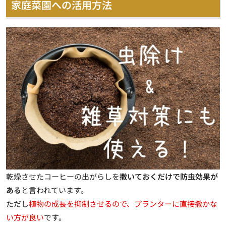
家庭菜園への活用方法
乾燥させたコーヒーの出がらしを
撒いておくだけで防虫効果が
ある
と言われています。
ただし
植物の成長を抑制させるので、プランターに直接撒かな
い方が良い
です。