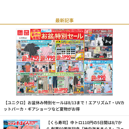
最新記事
【ユニクロ】お盆休み特別セールは8/13まで！エアリズムT・UVカ
ットパーカ・ギアショーツなど夏物がお得
【くら寿司】中トロ110円の5日間は8/7か
ら 創業50周年記念「地中海本まぐろ」フェ