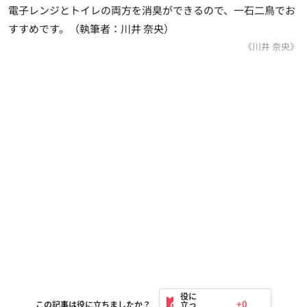
電子レンジとトイレの両方を消臭ができる
ので、一石二鳥でお
すすめです。（執筆者：川井 奈央）
《川井 奈央》
+0
この記事は役に立ちましたか？