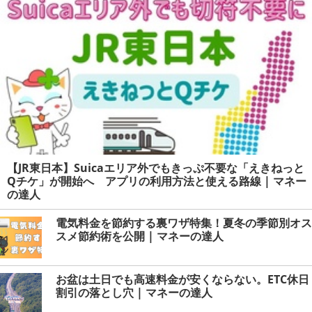
金・メンタルとは | マネーの
達人
【JR東日本】Suicaエリア外でもきっぷ不要な「えきねっと
Qチケ」が開始へ アプリの利用方法と使える路線 | マネー
の達人
電気料金を節約する裏ワザ特集！夏冬の季節別オス
スメ節約術を公開 | マネーの達人
お盆は土日でも高速料金が安くならない。ETC休日
割引の落とし穴 | マネーの達人