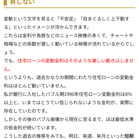
昇しない
変動という文字を見ると「不安定」「目まぐるしく上下動す
る」といったイメージが浮かんできます。
これらは金利や為替などのニュース映像の多くで、チャートや
相場などの係数が激しく動いている映像が流れているからでし
ょう。
でも、
住宅ローンの変動金利はそのような激しい動きはしませ
ん
。
というよりも、過去かなりの期間にわたり住宅ローンの変動金
利はほとんど動いていません。
私が銀行に入社したバブル期1990年住宅ローン変動金利は8％
以上と、いまではとうてい信じられないような金利が、実際に
存在していたのです。
しかしその後の
バブル崩壊から現在に至るまで、ほぼ最低水準
の低金利が続いています
。
こうした過去の推移をみても、明日、来週、来月といった
短期