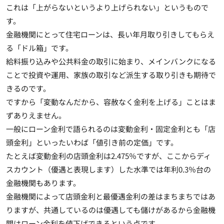
これは「上がらないというより上げられない」というもので
す。
金融機関にとって住宅ローンは、長い年月取り引きしてもらえ
る「ドル箱」です。
給料振り込みや公共料金の取引に始まり、メインバンクになる
ことで投資や運用、家族の取引など派生する取り引きも期待で
きるのです。
ですから
「変動なんだから、容赦なく金利を上げる」ことはま
ずありえません
。
一般にローン金利で語られるのは変動金利・固定金利とも「店
頭金利」といったいわば「値引き前の定価」です。
たとえば変動金利の店頭金利は2.475％ですが、ここからディ
スカウント（優遇と表現します）した水準では年利0.3％台の
金融機関もあります。
金融機関によって店頭金利と最優遇金利の差はまちまちではあ
りますが、共通しているのは優遇しても儲けがあるから金融機
関はローン金利を値下げできるという点です。