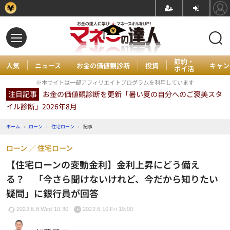
節約・
人気
ニュース
お金の価値観診断
投資
キャン
ポイ活
※本サイトは一部アフィリエイトプログラムを利用しています
注目記事
お金の価値観診断を更新「暑い夏の自分へのご褒美スタ
イル診断」2026年8月
ホーム
›
ローン
›
住宅ローン
›
記事
ローン
住宅ローン
【住宅ローンの変動金利】金利上昇にどう備え
る？ 「今さら聞けないけれど、今だから知りたい
疑問」に銀行員が回答
2022.6.8 Wed 10:30
2022.6.10 Fri 19:00