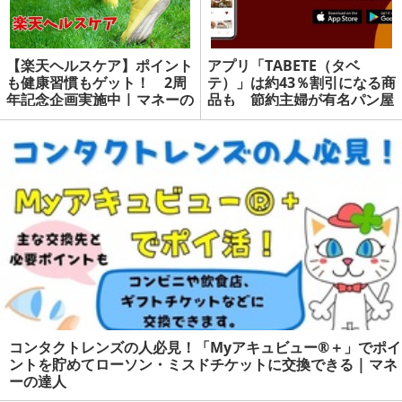
【楽天ヘルスケア】ポイント
アプリ「TABETE（タベ
も健康習慣もゲット！ 2周
テ）」は約43％割引になる商
年記念企画実施中 | マネーの
品も 節約主婦が有名パン屋
達人
の商品の「レスキュー」して
みた | マネーの達人
コンタクトレンズの人必見！「Myアキュビュー®＋」でポイ
ントを貯めてローソン・ミスドチケットに交換できる | マネ
ーの達人