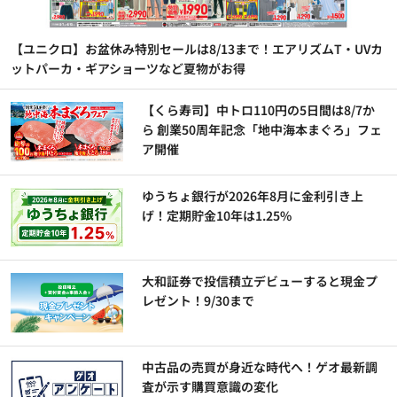
【ユニクロ】お盆休み特別セールは8/13まで！エアリズムT・UVカ
ットパーカ・ギアショーツなど夏物がお得
【くら寿司】中トロ110円の5日間は8/7か
ら 創業50周年記念「地中海本まぐろ」フェ
ア開催
ゆうちょ銀行が2026年8月に金利引き上
げ！定期貯金10年は1.25%
大和証券で投信積立デビューすると現金プ
レゼント！9/30まで
中古品の売買が身近な時代へ！ゲオ最新調
査が示す購買意識の変化