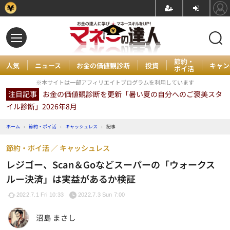
節約・
人気
ニュース
お金の価値観診断
投資
キャン
ポイ活
※本サイトは一部アフィリエイトプログラムを利用しています
注目記事
お金の価値観診断を更新「暑い夏の自分へのご褒美スタ
イル診断」2026年8月
ホーム
›
節約・ポイ活
›
キャッシュレス
›
記事
節約・ポイ活
キャッシュレス
レジゴー、Scan＆Goなどスーパーの「ウォークス
ルー決済」は実益があるか検証
2022.7.1 Fri 10:33
2022.7.3 Sun 7:00
沼島 まさし