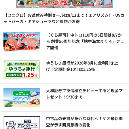
【ユニクロ】お盆休み特別セールは8/13まで！エアリズムT・UVカ
ットパーカ・ギアショーツなど夏物がお得
【くら寿司】中トロ110円の5日間は8/7か
ら 創業50周年記念「地中海本まぐろ」フェ
ア開催
ゆうちょ銀行が2026年8月に金利引き上
げ！定期貯金10年は1.25%
大和証券で投信積立デビューすると現金プ
レゼント！9/30まで
中古品の売買が身近な時代へ！ゲオ最新調
査が示す購買意識の変化