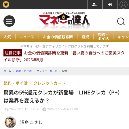
節約・
人気
ニュース
お金の価値観診断
投資
キャン
ポイ活
※本サイトは一部アフィリエイトプログラムを利用しています
注目記事
お金の価値観診断を更新「暑い夏の自分へのご褒美スタ
イル診断」2026年8月
ホーム
›
節約・ポイ活
›
クレジットカード
›
記事
節約・ポイ活
クレジットカード
驚異の5％還元クレカが新登場 LINEクレカ（P+）
は業界を変えるか？
2022.12.1 Thu 12:38
2022.12.5 Mon 17:00
沼島 まさし