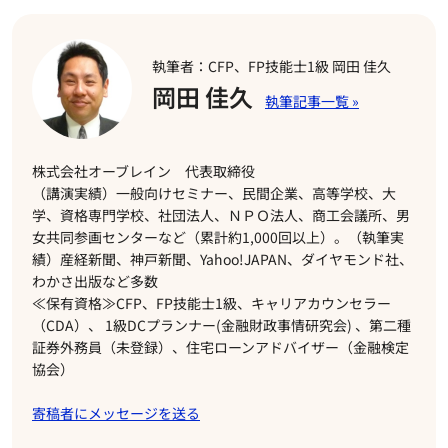
執筆者：CFP、FP技能士1級 岡田 佳久
岡田 佳久
株式会社オーブレイン 代表取締役
（講演実績）一般向けセミナー、民間企業、高等学校、大
学、資格専門学校、社団法人、ＮＰＯ法人、商工会議所、男
女共同参画センターなど（累計約1,000回以上）。（執筆実
績）産経新聞、神戸新聞、Yahoo!JAPAN、ダイヤモンド社、
わかさ出版など多数
≪保有資格≫CFP、FP技能士1級、キャリアカウンセラー
（CDA）、 1級DCプランナー(金融財政事情研究会) 、第二種
証券外務員（未登録）、住宅ローンアドバイザー（金融検定
協会）
寄稿者にメッセージを送る