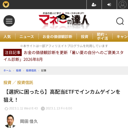
節約・
人気
ニュース
お金の価値観診断
投資
キャン
ポイ活
※本サイトは一部アフィリエイトプログラムを利用しています
注目記事
お金の価値観診断を更新「暑い夏の自分へのご褒美スタ
イル診断」2026年8月
ホーム
›
投資
›
投資信託
›
記事
投資
投資信託
【選択に困ったら】高配当ETFでインカムゲインを
狙え！
2023.1.11 Wed 8:43
2023.1.13 Fri 6:00
岡田 佳久