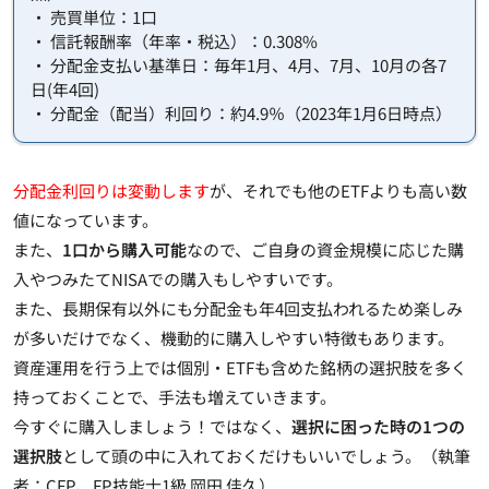
・ 売買単位：1口
・ 信託報酬率（年率・税込）：0.308%
・ 分配金支払い基準日：毎年1月、4月、7月、10月の各7
日(年4回)
・ 分配金（配当）利回り：約4.9％（2023年1月6日時点）
分配金利回りは変動します
が、それでも他のETFよりも高い数
値になっています。
また、
1口から購入可能
なので、ご自身の資金規模に応じた購
入やつみたてNISAでの購入もしやすいです。
また、長期保有以外にも分配金も年4回支払われるため楽しみ
が多いだけでなく、機動的に購入しやすい特徴もあります。
資産運用を行う上では個別・ETFも含めた銘柄の選択肢を多く
持っておくことで、手法も増えていきます。
今すぐに購入しましょう！ではなく、
選択に困った時の1つの
選択肢
として頭の中に入れておくだけもいいでしょう。（執筆
者：CFP、FP技能士1級 岡田 佳久）