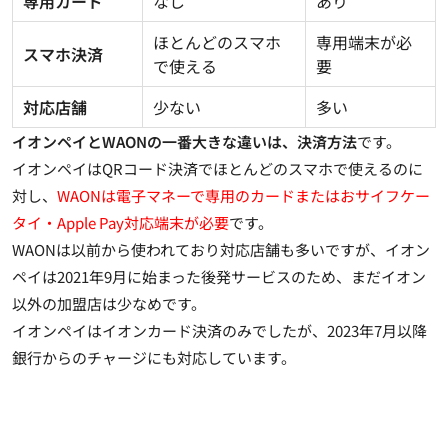
専用カード
なし
あり
ほとんどのスマホ
専用端末が必
スマホ決済
で使える
要
対応店舗
少ない
多い
イオンペイとWAONの一番大きな違いは、決済方法
です。
イオンペイはQRコード決済でほとんどのスマホで使えるのに
対し、
WAONは電子マネーで専用のカードまたはおサイフケー
タイ・Apple Pay対応端末が必要
です。
WAONは以前から使われており対応店舗も多いですが、
イオン
ペイは2021年9月に始まった後発サービス
のため、まだイオン
以外の加盟店は少なめです。
イオンペイはイオンカード決済のみでしたが、2023年7月以降
銀行からのチャージにも対応しています。