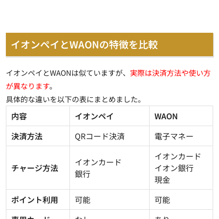
イオンペイとWAONの特徴を比較
イオンペイとWAONは似ていますが、
実際は決済方法や使い方
が異なります
。
具体的な違いを以下の表にまとめました。
内容
イオンペイ
WAON
決済方法
QRコード決済
電子マネー
イオンカード
イオンカード
チャージ方法
イオン銀行
銀行
現金
ポイント利用
可能
可能