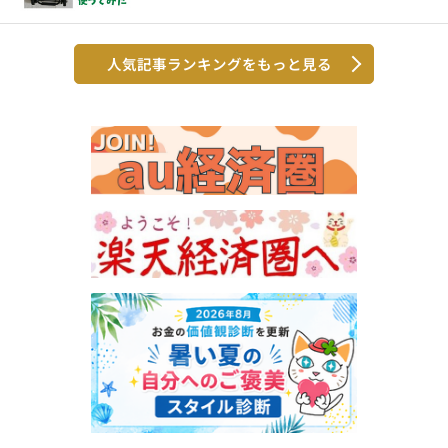
人気記事ランキングをもっと見る