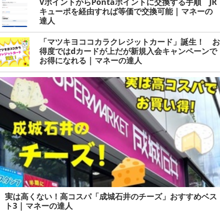
VポイントからPontaポイントに交換する手順 JR
キューポを経由すれば等価で交換可能 | マネーの
達人
「マツキヨココカラクレジットカード」誕生！ お
得度ではdカードが上だが新規入会キャンペーンで
お得になれる | マネーの達人
実は高くない！高コスパ「成城石井のチーズ」おすすめベス
ト3 | マネーの達人