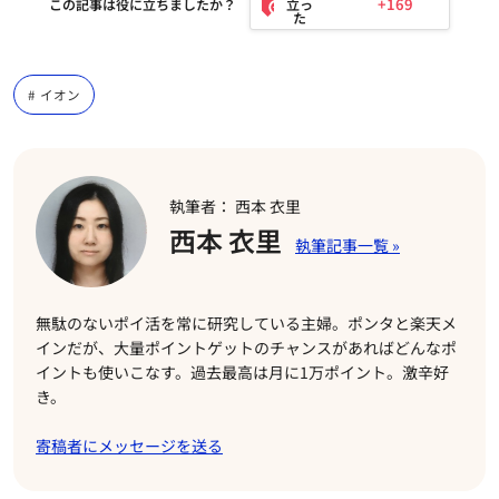
+169
この記事は役に立ちましたか？
イオン
執筆者： 西本 衣里
西本 衣里
無駄のないポイ活を常に研究している主婦。ポンタと楽天メ
インだが、大量ポイントゲットのチャンスがあればどんなポ
イントも使いこなす。過去最高は月に1万ポイント。激辛好
き。
寄稿者にメッセージを送る