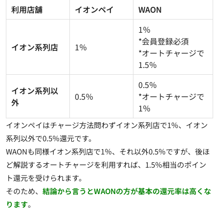
利用店舗
イオンペイ
WAON
1％
*会員登録必須
イオン系列店
1％
*オートチャージで
1.5％
0.5％
イオン系列以
0.5％
*オートチャージで
外
1％
イオンペイはチャージ方法問わずイオン系列店で1％、イオン
系列以外で0.5％還元です。
WAONも同様イオン系列店で1％、それ以外0.5％ですが、後ほ
ど解説するオートチャージを利用すれば、1.5％相当のポイン
ト還元を受けられます。
そのため、
結論から言うとWAONの方が基本の還元率は高くな
ります
。