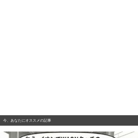
今、あなたにオススメの記事