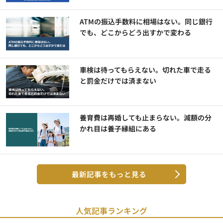
ATMの振込手数料に相場はない。同じ銀行
でも、どこからどう出すかで変わる
車検は待ってもらえない。切れた車で走る
と罰金だけでは済まない
養育費は再婚しても止まらない。減額の分
かれ目は養子縁組にある
最新記事をもっと見る
人気記事ランキング