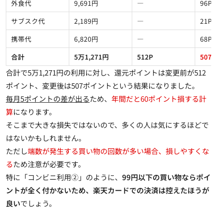
外食代
9,691円
―
96P
サブスク代
2,189円
―
21P
携帯代
6,820円
―
68P
合計
5万1,271円
512P
507P
合計で5万1,271円の利用に対し、還元ポイントは変更前が512
ポイント、変更後は507ポイントという結果になりました。
毎月5ポイントの差が出る
ため、
年間だと60ポイント損する計
算
になります。
そこまで大きな損失ではないので、多くの人は気にするほどで
はないかもしれません。
ただし
端数が発生する買い物の回数が多い場合、損しやすくな
る
ため注意が必要です。
特に「コンビニ利用②」のように、
99円以下の買い物ならポイ
ントが全く付かないため、楽天カードでの決済は控えたほうが
良い
でしょう。