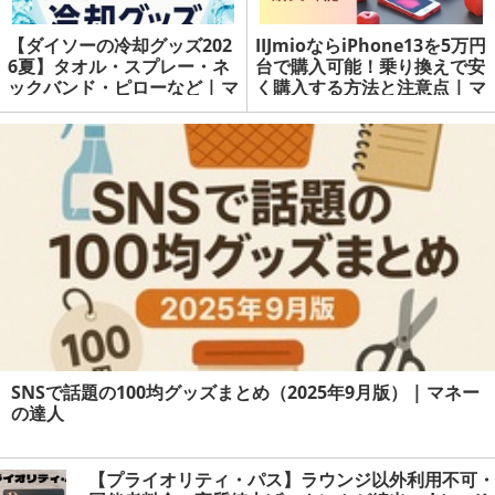
【ダイソーの冷却グッズ202
IIJmioならiPhone13を5万円
6夏】タオル・スプレー・ネ
台で購入可能！乗り換えで安
ックバンド・ピローなど | マ
く購入する方法と注意点 | マ
ネーの達人
ネーの達人
SNSで話題の100均グッズまとめ（2025年9月版） | マネー
の達人
【プライオリティ・パス】ラウンジ以外利用不可・