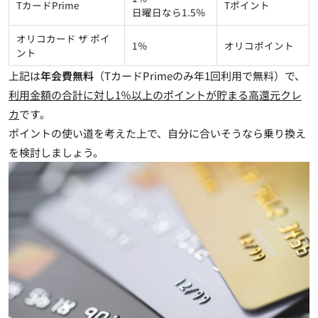
TカードPrime
Tポイント
日曜日なら1.5％
オリコカード ザ ポイ
1％
オリコポイント
ント
上記は
年会費無料
（TカードPrimeのみ年1回利用で無料）で、
利用金額の合計に対し1％以上のポイントが貯まる高還元クレ
カ
です。
ポイントの使い道を考えた上で、自分に合いそうなら乗り換え
を検討しましょう。