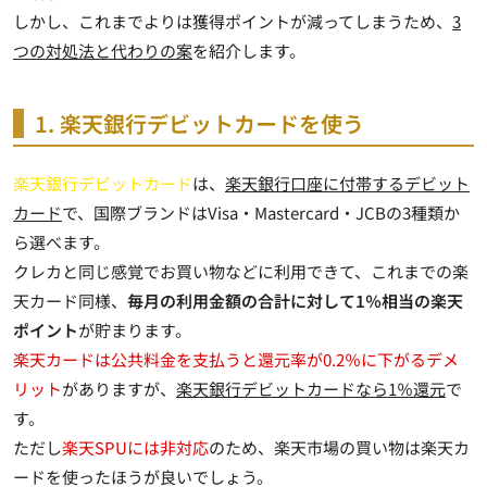
しかし、これまでよりは獲得ポイントが減ってしまうため、
3
つの対処法と代わりの案
を紹介します。
1. 楽天銀行デビットカードを使う
楽天銀行デビットカード
は、
楽天銀行口座に付帯するデビット
カード
で、国際ブランドはVisa・Mastercard・JCBの3種類か
ら選べます。
クレカと同じ感覚でお買い物などに利用できて、これまでの楽
天カード同様、
毎月の利用金額の合計に対して1％相当の楽天
ポイント
が貯まります。
楽天カードは公共料金を支払うと還元率が0.2％に下がるデメ
リット
がありますが、
楽天銀行デビットカードなら1％還元
で
す。
ただし
楽天SPUには非対応
のため、楽天市場の買い物は楽天カ
ードを使ったほうが良いでしょう。