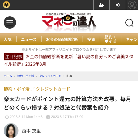
節約・
人気
ニュース
お金の価値観診断
投資
キャン
ポイ活
※本サイトは一部アフィリエイトプログラムを利用しています
注目記事
お金の価値観診断を更新「暑い夏の自分へのご褒美スタ
イル診断」2026年8月
ホーム
›
節約・ポイ活
›
クレジットカード
›
記事
節約・ポイ活
クレジットカード
楽天カードがポイント還元の計算方法を改悪。毎月
どのくらい損する？対処法と代替案も紹介
2023.8.14 Mon 14:43
2023.8.17 Thu 17:00
西本 衣里