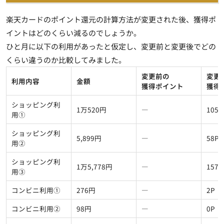
楽天カードのポイント還元の計算方法が変更された後、獲得ポ
イントはどのくらい減るのでしょうか。
ひと月に以下の利用があったと仮定し、変更前と変更後でどの
くらい違うのか比較してみました。
変更前の
変更
利用内容
金額
獲得ポイント
獲得
ショッピング利
1万520円
―
105P
用①
ショッピング利
5,899円
―
58P
用②
ショッピング利
1万5,778円
―
157P
用③
コンビニ利用①
276円
―
2P
コンビニ利用②
98円
―
0P