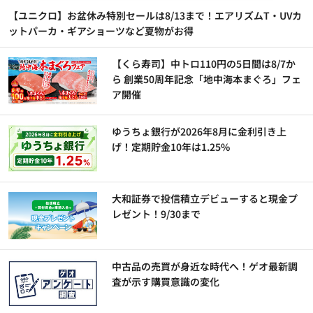
【ユニクロ】お盆休み特別セールは8/13まで！エアリズムT・UVカ
ットパーカ・ギアショーツなど夏物がお得
【くら寿司】中トロ110円の5日間は8/7か
ら 創業50周年記念「地中海本まぐろ」フェ
ア開催
ゆうちょ銀行が2026年8月に金利引き上
げ！定期貯金10年は1.25%
大和証券で投信積立デビューすると現金プ
レゼント！9/30まで
中古品の売買が身近な時代へ！ゲオ最新調
査が示す購買意識の変化