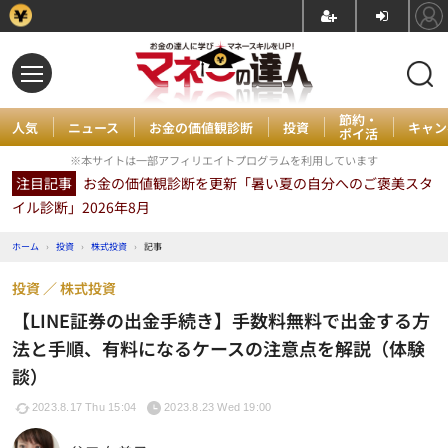
節約・
人気
ニュース
お金の価値観診断
投資
キャン
ポイ活
※本サイトは一部アフィリエイトプログラムを利用しています
注目記事
お金の価値観診断を更新「暑い夏の自分へのご褒美スタ
イル診断」2026年8月
ホーム
›
投資
›
株式投資
›
記事
投資
株式投資
【LINE証券の出金手続き】手数料無料で出金する方
法と手順、有料になるケースの注意点を解説（体験
談）
2023.8.17 Thu 15:04
2023.8.23 Wed 19:00