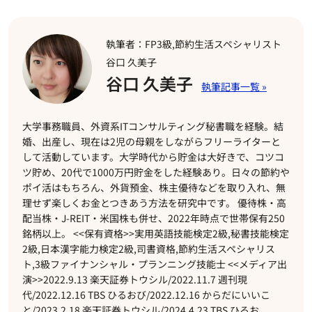
執筆者：FP3級,節約生活スペシャリスト
谷口 久美子
谷口 久美子
大学事務職員、外資系ITコンサルティング秘書職を経験。結
婚、出産し、現在は2児の母親をしながらフリーライターと
して活動しています。大学時代から貯金は大好きで、コツコ
ツ貯め、20代で1000万円貯金をした経験あり。日々の節約や
ポイ活はもちろん、外貨預金、株主優待などを取り入れ、無
理せず楽しくお金とつきあう方法を研究中です。 優待株・高
配当株・J-REIT・米国株も併せ、2022年時点で世帯保有250
銘柄以上。 <<保有資格>>実用英語技能検定2級,秘書技能検定
2級,日本漢字能力検定2級,司書資格,節約生活スペシャリス
ト,3級ファイナンシャル・プランニング技能士 <<メディア出
演>>2022.9.13 楽天証券トウシル/2022.11.7 週刊現
代/2022.12.16 TBS ひるおび/2022.12.16 からだにいいこ
と/2023.2.18 楽天証券トウシル/2024.4.23 TBS ひるお