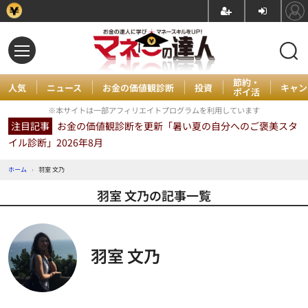
節約・
人気
ニュース
お金の価値観診断
投資
キャン
ポイ活
※本サイトは一部アフィリエイトプログラムを利用しています
注目記事
お金の価値観診断を更新「暑い夏の自分へのご褒美スタ
イル診断」2026年8月
ホーム
›
羽室 文乃
羽室 文乃の記事一覧
羽室 文乃