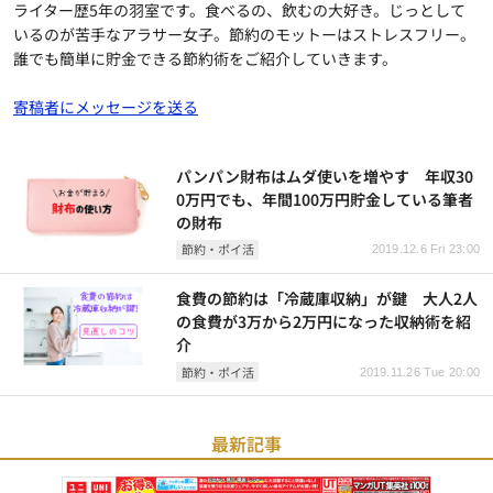
ライター歴5年の羽室です。食べるの、飲むの大好き。じっとして
いるのが苦手なアラサー女子。節約のモットーはストレスフリー。
誰でも簡単に貯金できる節約術をご紹介していきます。
寄稿者にメッセージを送る
パンパン財布はムダ使いを増やす 年収30
0万円でも、年間100万円貯金している筆者
の財布
節約・ポイ活
2019.12.6 Fri 23:00
食費の節約は「冷蔵庫収納」が鍵 大人2人
の食費が3万から2万円になった収納術を紹
介
節約・ポイ活
2019.11.26 Tue 20:00
最新記事