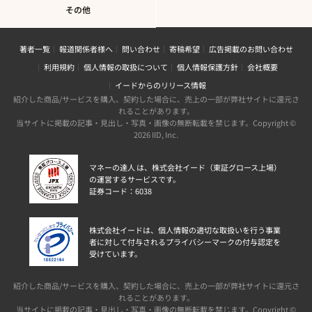
その他
著者一覧
報道関係者様へ
問い合わせ
寄稿希望
広告掲載のお問い合わせ
利用規約
個人情報の取扱について
個人情報保護方針
会社概要
イードからのリリース情報
紹介した商品/サービスを購入、契約した場合に、売上の一部が弊社サイトに還元さ
れることがあります。
当サイトに掲載の記事・見出し・写真・画像の無断転載を禁じます。Copyright ©
2026 IID, Inc.
マネーの達人 は、株式会社イード（東証グロース上場）
の運営するサービスです。
証券コード：6038
株式会社イードは、個人情報の適切な取扱いを行う事業
者に対して付与されるプライバシーマークの付与認定を
受けています。
紹介した商品/サービスを購入、契約した場合に、売上の一部が弊社サイトに還元さ
れることがあります。
当サイトに掲載の記事・見出し・写真・画像の無断転載を禁じます。Copyright ©