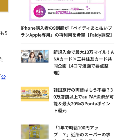
iPhone購入者の9割超が「ペイディあと払いプ
も5
ランApple専用」の再利用を希望【Paidy調査】
新規入会で最大13万マイル！A
た
NAカード×三井住友カード共
同企画【4コマ漫画で要点整
理】
「
公
韓国旅行の両替はもう不要？3
0万店舗以上でau PAY決済が可
能＆最大20%のPontaポイン
ト還元
「1年で時給100円アッ
プ！？」近所のスーパーの求