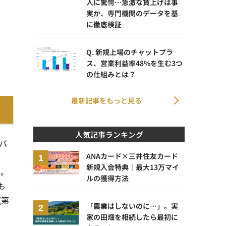
人に驚愕…急激な賃上げは事
実か、専門機関のデータを基
に徹底検証
Q. 新規上場のチャットプラ
ス、営業利益率48%を生む3つ
の仕組みとは？
最新記事をもっと見る
人気記事ランキング
バ
ANAカード×三井住友カード
新規入会特典｜最大13万マイ
る。
ルの獲得方法
も
(第
「農業はしないのに…」。実
家の田畑を相続したら最初に