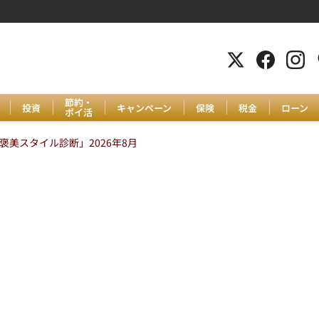
節約・
投資
キャンペーン
保険
税金
ローン
ポイ活
美スタイル診断」2026年8月