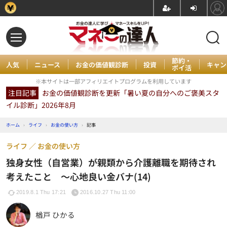
節約・
人気
ニュース
お金の価値観診断
投資
キャン
ポイ活
※本サイトは一部アフィリエイトプログラムを利用しています
注目記事
お金の価値観診断を更新「暑い夏の自分へのご褒美スタ
イル診断」2026年8月
ホーム
›
ライフ
›
お金の使い方
›
記事
ライフ
お金の使い方
独身女性（自営業）が親類から介護離職を期待され
考えたこと ～心地良い金バナ(14)
2019.8.1 Thu 17:21
2016.10.27 Thu 11:00
楢戸 ひかる