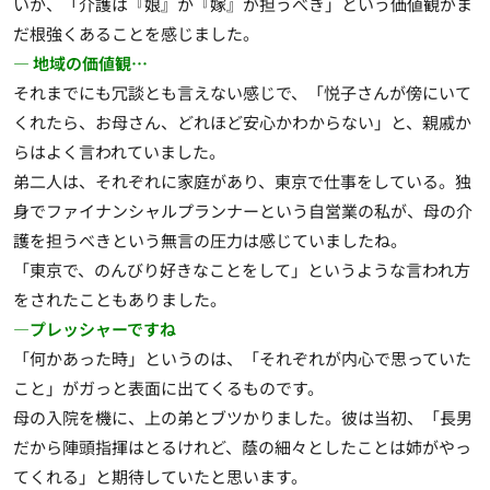
いか、「介護は『娘』か『嫁』が担うべき」という価値観がま
だ根強くあることを感じました
。
― 地域の価値観…
それまでにも冗談とも言えない感じで、「悦子さんが傍にいて
くれたら、お母さん、どれほど安心かわからない」と、親戚か
らはよく言われていました。
弟二人は、それぞれに家庭があり、東京で仕事をしている。独
身でファイナンシャルプランナーという自営業の私が、母の介
護を担うべきという無言の圧力は感じていましたね。
「東京で、のんびり好きなことをして」というような言われ方
をされたこともありました。
―プレッシャーですね
「何かあった時」というのは、「それぞれが内心で思っていた
こと」がガっと表面に出てくるものです。
母の入院を機に、上の弟とブツかりました。彼は当初、「長男
だから陣頭指揮はとるけれど、蔭の細々としたことは姉がやっ
てくれる」と期待していたと思います。