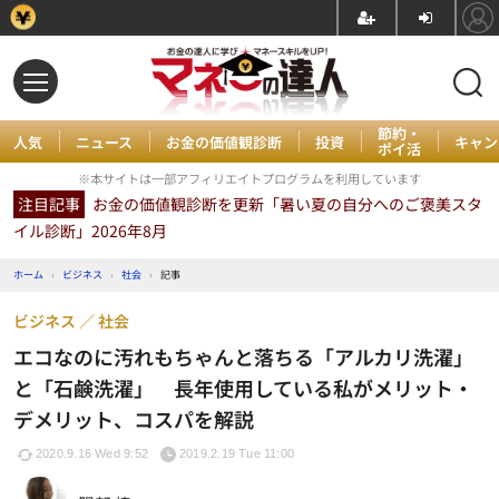
節約・
人気
ニュース
お金の価値観診断
投資
キャン
ポイ活
※本サイトは一部アフィリエイトプログラムを利用しています
注目記事
お金の価値観診断を更新「暑い夏の自分へのご褒美スタ
イル診断」2026年8月
ホーム
›
ビジネス
›
社会
›
記事
ビジネス
社会
エコなのに汚れもちゃんと落ちる「アルカリ洗濯」
と「石鹸洗濯」 長年使用している私がメリット・
デメリット、コスパを解説
2020.9.16 Wed 9:52
2019.2.19 Tue 11:00