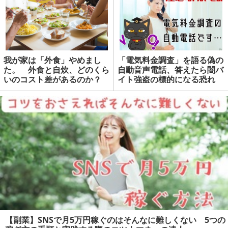
我が家は「外食」やめまし
「電気料金調査」を語る偽の
た。 外食と自炊、どのくら
自動音声電話、答えたら闇バ
いのコスト差があるのか？
イト強盗の標的になる恐れ
も 実際にあった詐欺手口と
対処法は | マネーの達人
【副業】SNSで月5万円稼ぐのはそんなに難しくない 5つの