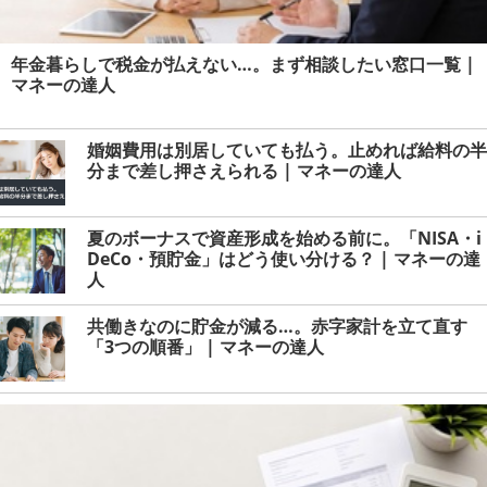
年金暮らしで税金が払えない…。まず相談したい窓口一覧 |
マネーの達人
婚姻費用は別居していても払う。止めれば給料の半
分まで差し押さえられる | マネーの達人
夏のボーナスで資産形成を始める前に。「NISA・i
DeCo・預貯金」はどう使い分ける？ | マネーの達
人
共働きなのに貯金が減る…。赤字家計を立て直す
「3つの順番」 | マネーの達人