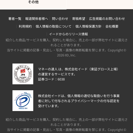
その他
著者一覧
報道関係者様へ
問い合わせ
寄稿希望
広告掲載のお問い合わせ
利用規約
個人情報の取扱について
個人情報保護方針
会社概要
イードからのリリース情報
紹介した商品/サービスを購入、契約した場合に、売上の一部が弊社サイトに還元さ
れることがあります。
当サイトに掲載の記事・見出し・写真・画像の無断転載を禁じます。Copyright ©
2026 IID, Inc.
マネーの達人 は、株式会社イード（東証グロース上場）
の運営するサービスです。
証券コード：6038
株式会社イードは、個人情報の適切な取扱いを行う事業
者に対して付与されるプライバシーマークの付与認定を
受けています。
紹介した商品/サービスを購入、契約した場合に、売上の一部が弊社サイトに還元さ
れることがあります。
当サイトに掲載の記事・見出し・写真・画像の無断転載を禁じます。Copyright ©