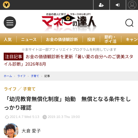
節約・
人気
ニュース
お金の価値観診断
投資
キャン
ポイ活
※本サイトは一部アフィリエイトプログラムを利用しています
注目記事
お金の価値観診断を更新「暑い夏の自分へのご褒美スタ
イル診断」2026年8月
ホーム
›
ライフ
›
子育て
›
記事
ライフ
子育て
「幼児教育無償化制度」始動 無償となる条件をし
っかり確認
2021.4.7 Wed 5:13
2019.10.3 Thu 19:00
大倉 愛子