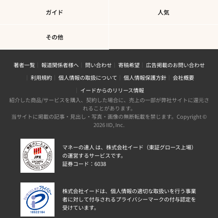
ガイド
人気
その他
著者一覧
報道関係者様へ
問い合わせ
寄稿希望
広告掲載のお問い合わせ
利用規約
個人情報の取扱について
個人情報保護方針
会社概要
イードからのリリース情報
紹介した商品/サービスを購入、契約した場合に、売上の一部が弊社サイトに還元さ
れることがあります。
当サイトに掲載の記事・見出し・写真・画像の無断転載を禁じます。Copyright ©
2026 IID, Inc.
マネーの達人 は、株式会社イード（東証グロース上場）
の運営するサービスです。
証券コード：6038
株式会社イードは、個人情報の適切な取扱いを行う事業
者に対して付与されるプライバシーマークの付与認定を
受けています。