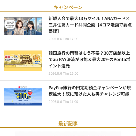
キャンペーン
新規入会で最大13万マイル！ANAカード×
三井住友カード共同企画【4コマ漫画で要点
整理】
2026.8.6 Thu 17:00
韓国旅行の両替はもう不要？30万店舗以上
でau PAY決済が可能＆最大20%のPontaポ
イント還元
2026.8.6 Thu 16:00
PayPay銀行の円定期預金キャンペーンが規
模拡大！既に預けた人も再チャレンジ可能
2026.8.6 Thu 11:00
最新記事