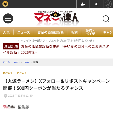
節約・
人気
ニュース
お金の価値観診断
投資
キャン
ポイ活
※本サイトは一部アフィリエイトプログラムを利用しています
注目記事
お金の価値観診断を更新「暑い夏の自分へのご褒美スタ
イル診断」2026年8月
ホーム
›
news
›
news
›
記事
news
news
【丸源ラーメン】Xフォロー＆リポストキャンペーン
開催！500円クーポンが当たるチャンス
2025.7.11 Fri 12:30
編集部