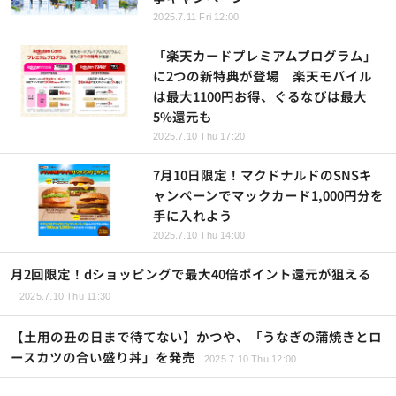
2025.7.11 Fri 12:00
「楽天カードプレミアムプログラム」
に2つの新特典が登場 楽天モバイル
は最大1100円お得、ぐるなびは最大
5%還元も
2025.7.10 Thu 17:20
7月10日限定！マクドナルドのSNSキ
ャンペーンでマックカード1,000円分を
手に入れよう
2025.7.10 Thu 14:00
月2回限定！dショッピングで最大40倍ポイント還元が狙える
2025.7.10 Thu 11:30
【土用の丑の日まで待てない】かつや、「うなぎの蒲焼きとロ
ースカツの合い盛り丼」を発売
2025.7.10 Thu 12:00