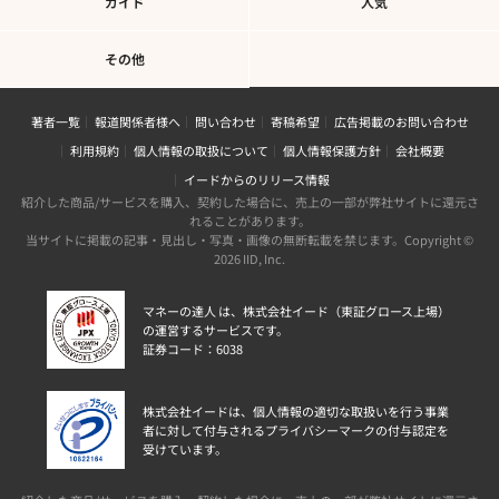
ガイド
人気
その他
著者一覧
報道関係者様へ
問い合わせ
寄稿希望
広告掲載のお問い合わせ
利用規約
個人情報の取扱について
個人情報保護方針
会社概要
イードからのリリース情報
紹介した商品/サービスを購入、契約した場合に、売上の一部が弊社サイトに還元さ
れることがあります。
当サイトに掲載の記事・見出し・写真・画像の無断転載を禁じます。Copyright ©
2026 IID, Inc.
マネーの達人 は、株式会社イード（東証グロース上場）
の運営するサービスです。
証券コード：6038
株式会社イードは、個人情報の適切な取扱いを行う事業
者に対して付与されるプライバシーマークの付与認定を
受けています。