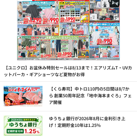
【ユニクロ】お盆休み特別セールは8/13まで！エアリズムT・UVカ
ットパーカ・ギアショーツなど夏物がお得
【くら寿司】中トロ110円の5日間は8/7か
ら 創業50周年記念「地中海本まぐろ」フェ
ア開催
ゆうちょ銀行が2026年8月に金利引き上
げ！定期貯金10年は1.25%