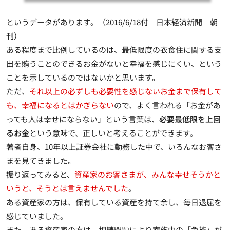
というデータがあります。（2016/6/18付 日本経済新聞 朝
刊）
ある程度まで比例しているのは、
最低限度の衣食住に関する支
出を賄うことのできるお金がないと幸福を感じにくい
、という
ことを示しているのではないかと思います。
ただ、
それ以上の必ずしも必要性を感じないお金まで保有して
も、幸福になるとはかぎらない
ので、よく言われる「お金があ
っても人は幸せにならない」という言葉は、
必要最低限を上回
るお金
という意味で、正しいと考えることができます。
著者自身、10年以上証券会社に勤務した中で、いろんなお客さ
まを見てきました。
振り返ってみると、
資産家のお客さまが、みんな幸せそうかと
いうと、そうとは言えませんでした
。
ある資産家の方は、保有している資産を持て余し、毎日退屈を
感じていました。
また、ある資産家の方は、相続問題により家族内の「争族」が