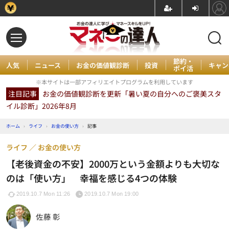
節約・
人気
ニュース
お金の価値観診断
投資
キャン
ポイ活
※本サイトは一部アフィリエイトプログラムを利用しています
注目記事
お金の価値観診断を更新「暑い夏の自分へのご褒美スタ
イル診断」2026年8月
ホーム
›
ライフ
›
お金の使い方
›
記事
ライフ
お金の使い方
【老後資金の不安】2000万という金額よりも大切な
のは「使い方」 幸福を感じる4つの体験
2019.10.7 Mon 11:26
2019.10.7 Mon 19:00
佐藤 彰