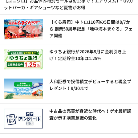
【ユニクロ】お盆休み特別セールは8/13まで！エアリズムT・UVカ
ットパーカ・ギアショーツなど夏物がお得
【くら寿司】中トロ110円の5日間は8/7か
ら 創業50周年記念「地中海本まぐろ」フェ
ア開催
ゆうちょ銀行が2026年8月に金利引き上
げ！定期貯金10年は1.25%
大和証券で投信積立デビューすると現金プ
レゼント！9/30まで
中古品の売買が身近な時代へ！ゲオ最新調
査が示す購買意識の変化