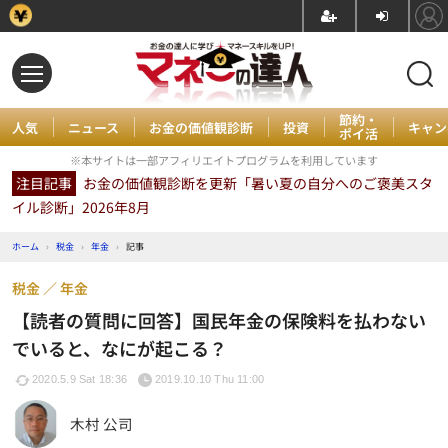
節約・
人気
ニュース
お金の価値観診断
投資
キャン
ポイ活
※本サイトは一部アフィリエイトプログラムを利用しています
注目記事
お金の価値観診断を更新「暑い夏の自分へのご褒美スタ
イル診断」2026年8月
ホーム
›
税金
›
年金
›
記事
税金
年金
【読者の質問に回答】国民年金の保険料を払わない
でいると、なにが起こる？
2020.5.9 Sat 18:36
2019.10.10 Thu 11:00
木村 公司