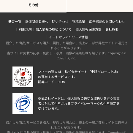
その他
著者一覧
報道関係者様へ
問い合わせ
寄稿希望
広告掲載のお問い合わせ
利用規約
個人情報の取扱について
個人情報保護方針
会社概要
イードからのリリース情報
紹介した商品/サービスを購入、契約した場合に、売上の一部が弊社サイトに還元さ
れることがあります。
当サイトに掲載の記事・見出し・写真・画像の無断転載を禁じます。Copyright ©
2026 IID, Inc.
マネーの達人 は、株式会社イード（東証グロース上場）
の運営するサービスです。
証券コード：6038
株式会社イードは、個人情報の適切な取扱いを行う事業
者に対して付与されるプライバシーマークの付与認定を
受けています。
紹介した商品/サービスを購入、契約した場合に、売上の一部が弊社サイトに還元さ
れることがあります。
当サイトに掲載の記事・見出し・写真・画像の無断転載を禁じます。Copyright ©