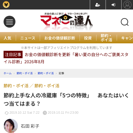
節約・
人気
ニュース
お金の価値観診断
投資
キャン
ポイ活
※本サイトは一部アフィリエイトプログラムを利用しています
注目記事
お金の価値観診断を更新「暑い夏の自分へのご褒美スタ
イル診断」2026年8月
ホーム
›
節約・ポイ活
›
節約・ポイ活
›
記事
節約・ポイ活
節約・ポイ活
節約上手な人の冷蔵庫「5つの特徴」 あなたはいく
つ当てはまる？
2019.10.12 Sat 7:22
2019.10.11 Fri 23:00
石田 彩子