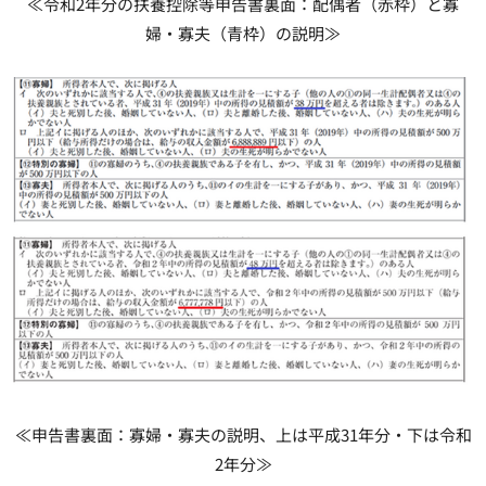
≪令和2年分の扶養控除等申告書裏面：配偶者（赤枠）と寡
婦・寡夫（青枠）の説明≫
≪申告書裏面：寡婦・寡夫の説明、上は平成31年分・下は令和
2年分≫