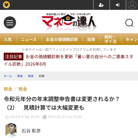
節約・
人気
ニュース
お金の価値観診断
投資
キャン
ポイ活
※本サイトは一部アフィリエイトプログラムを利用しています
注目記事
お金の価値観診断を更新「暑い夏の自分へのご褒美スタ
イル診断」2026年8月
ホーム
›
税金
›
税金
›
記事
税金
税金
令和元年分の年末調整申告書は変更されるか？
（2） 見積計算では大幅変更も
2020.5.9 Sat 18:24
2019.10.15 Tue 23:00
石谷 彰彦