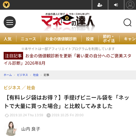
節約・
人気
ニュース
お金の価値観診断
投資
キャン
ポイ活
※本サイトは一部アフィリエイトプログラムを利用しています
注目記事
お金の価値観診断を更新「暑い夏の自分へのご褒美スタ
イル診断」2026年8月
ホーム
›
ビジネス
›
社会
›
記事
ビジネス
社会
【有料レジ袋はお得？】手提げビニール袋を「ネッ
トで大量に買った場合」と比較してみました
2019.10.24 Thu 13:59
2019.10.25 Fri 20:00
山内 良子