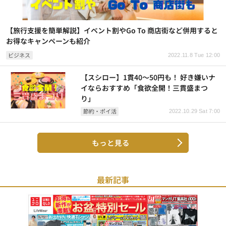
【旅行支援を簡単解説】イベント割やGo To 商店街など併用すると
お得なキャンペーンも紹介
ビジネス
2022.11.8 Tue 12:00
【スシロー】1貫40～50円も！ 好き嫌いナ
イならおすすめ「食欲全開！三貫盛まつ
り」
節約・ポイ活
2022.10.29 Sat 7:00
もっと見る
最新記事