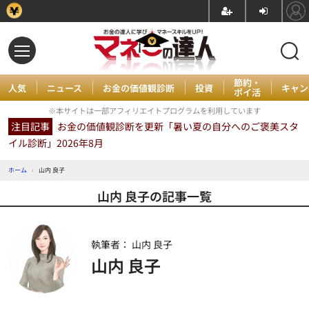
節約・
人気
ニュース
お金の価値観診断
投資
キャン
ポイ活
※本サイトは一部アフィリエイトプログラムを利用しています
注目記事
お金の価値観診断を更新「暑い夏の自分へのご褒美スタ
イル診断」2026年8月
ホーム
›
山内 良子
山内 良子の記事一覧
執筆者： 山内 良子
山内 良子