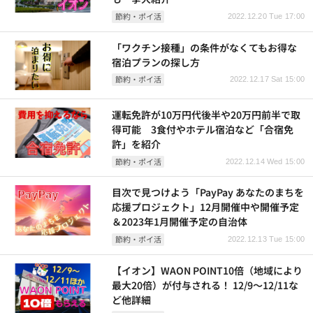
節約・ポイ活
2022.12.20 Tue 17:00
「ワクチン接種」の条件がなくてもお得な
宿泊プランの探し方
節約・ポイ活
2022.12.17 Sat 15:00
運転免許が10万円代後半や20万円前半で取
得可能 3食付やホテル宿泊など「合宿免
許」を紹介
節約・ポイ活
2022.12.14 Wed 15:00
目次で見つけよう「PayPay あなたのまちを
応援プロジェクト」12月開催中や開催予定
＆2023年1月開催予定の自治体
節約・ポイ活
2022.12.13 Tue 15:00
【イオン】WAON POINT10倍（地域により
最大20倍）が付与される！ 12/9～12/11な
ど他詳細