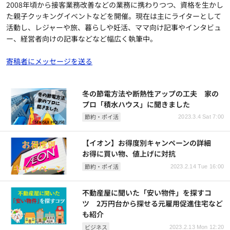
2008年頃から接客業務改善などの業務に携わりつつ、資格を生かし
た親子クッキングイベントなどを開催。現在は主にライターとして
活動し、レジャーや旅、暮らしや妊活、ママ向け記事やインタビュ
ー、経営者向けの記事などなど幅広く執筆中。
寄稿者にメッセージを送る
冬の節電方法や断熱性アップの工夫 家の
プロ「積水ハウス」に聞きました
節約・ポイ活
2023.3.4 Sat 7:00
【イオン】お得度別キャンペーンの詳細
お得に買い物、値上げに対抗
節約・ポイ活
2023.2.14 Tue 16:00
不動産屋に聞いた「安い物件」を探すコ
ツ 2万円台から探せる元雇用促進住宅など
も紹介
ビジネス
2023.2.13 Mon 12:20