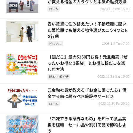
が教える借金のカラクリと本気の返済方法
ローン
2023.1.5 Thu 15:00
安い賃貸に住み替えたい！不動産屋に聞い
た繁忙期でも使える物件選びのコツ4つとN
G行動
ビジネス
2023.1.3 Tue 7:00
【銀だこ】最大5160円お得！元旦発売「ぜ
ったいお得な!!福袋」＆お得に銀だこを楽
しむ方法
節約・ポイ活
2022.12.31 Sat 19:00
元金融社員が教える「お金に困ったら」借
金する前に頼るべき施設やサービス
ローン
2022.12.30 Fri 20:00
「冷凍できる意外なもの」を知って食品高
騰を緩和 セール品や割引商品で節約しよ
う