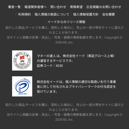
著者一覧
報道関係者様へ
問い合わせ
寄稿希望
広告掲載のお問い合わせ
利用規約
個人情報の取扱について
個人情報保護方針
会社概要
イードからのリリース情報
紹介した商品/サービスを購入、契約した場合に、売上の一部が弊社サイトに還元さ
れることがあります。
当サイトに掲載の記事・見出し・写真・画像の無断転載を禁じます。Copyright ©
2026 IID, Inc.
マネーの達人 は、株式会社イード（東証グロース上場）
の運営するサービスです。
証券コード：6038
株式会社イードは、個人情報の適切な取扱いを行う事業
者に対して付与されるプライバシーマークの付与認定を
受けています。
紹介した商品/サービスを購入、契約した場合に、売上の一部が弊社サイトに還元さ
れることがあります。
当サイトに掲載の記事・見出し・写真・画像の無断転載を禁じます。Copyright ©
2026 IID, Inc.