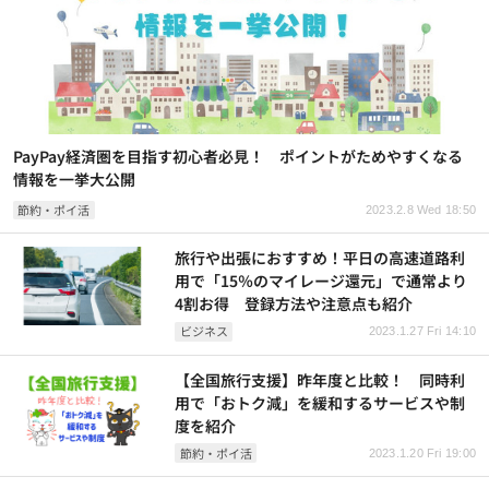
PayPay経済圏を目指す初心者必見！ ポイントがためやすくなる
情報を一挙大公開
節約・ポイ活
2023.2.8 Wed 18:50
旅行や出張におすすめ！平日の高速道路利
用で「15％のマイレージ還元」で通常より
4割お得 登録方法や注意点も紹介
ビジネス
2023.1.27 Fri 14:10
【全国旅行支援】昨年度と比較！ 同時利
用で「おトク減」を緩和するサービスや制
度を紹介
節約・ポイ活
2023.1.20 Fri 19:00