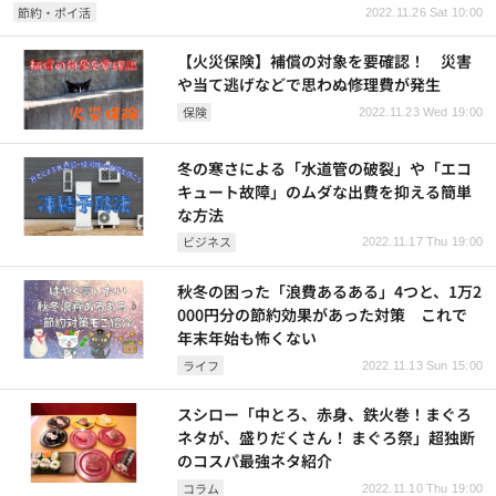
節約・ポイ活
2022.11.26 Sat 10:00
【火災保険】補償の対象を要確認！ 災害
や当て逃げなどで思わぬ修理費が発生
保険
2022.11.23 Wed 19:00
冬の寒さによる「水道管の破裂」や「エコ
キュート故障」のムダな出費を抑える簡単
な方法
ビジネス
2022.11.17 Thu 19:00
秋冬の困った「浪費あるある」4つと、1万2
000円分の節約効果があった対策 これで
年末年始も怖くない
ライフ
2022.11.13 Sun 15:00
スシロー「中とろ、赤身、鉄火巻！まぐろ
ネタが、盛りだくさん！ まぐろ祭」超独断
のコスパ最強ネタ紹介
コラム
2022.11.10 Thu 19:00