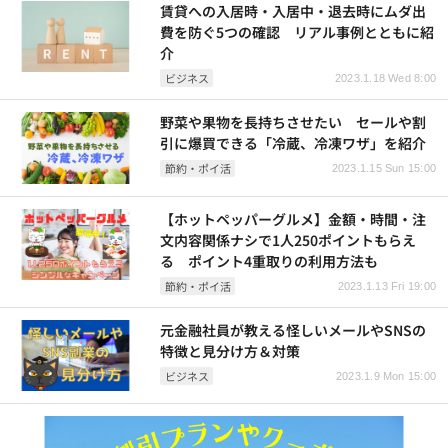
賃貸への入居時・入居中・退去時にムダ出
費を防ぐ5つの確認 リアル事例とともに紹
介
ビジネス
2023.1.18 Wed 8:00
野菜や果物を長持ちさせたい セールや割
引に爆買できる「冷蔵、冷凍ワザ」を紹介
節約・ポイ活
2023.1.15 Sun 15:00
【ホットペッパーグルメ】金額・時間・注
文内容関係ナシで1人250ポイントもらえ
る ポイント4重取りの利用方法も
節約・ポイ活
2023.1.13 Fri 19:00
元金融社員が教える怪しいメールやSNSの
特徴と見分け方＆対策
ビジネス
2023.1.9 Mon 15:00