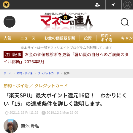
節約・
人気
ニュース
お金の価値観診断
投資
キャン
ポイ活
※本サイトは一部アフィリエイトプログラムを利用しています
注目記事
お金の価値観診断を更新「暑い夏の自分へのご褒美スタ
イル診断」2026年8月
ホーム
›
節約・ポイ活
›
クレジットカード
›
記事
節約・ポイ活
クレジットカード
「楽天SPU」最大ポイント還元16倍！ わかりにく
い「15」の達成条件を詳しく説明します。
2021.1.15 Fri 11:29
2019.12.2 Mon 19:00
菊池 貴弘