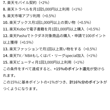
7.
楽天モバイル契約（+2％）
8.
楽天トラベルを月1回5,000円以上利用（+1％）
9.
楽天市場アプリ利用（+0.5％）
10.
楽天ブックス月1回1,000円以上の買い物（+0.5％）
11.
楽天Koboで電子書籍を月1回1,000円以上購入（+0.5％）
12.
楽天Pashaでトクダネ対象商品の購入・申請で100ポイント
以上獲得（+0.5％）
13.
楽天ファッションで月1回以上買い物をする（+0.5％）
14.
楽天TV／NBAもしくはパ・リーグspecial加入（+1％）
15.
楽天ビューティ月1回3,000円以上利用（+1％）
この条件をすべて達成すると、
+15％のポイント還元
が受けら
れます。
この
15％に基本ポイントの+1％がつき、
計16％分のポイント
が
つく
ようになります。