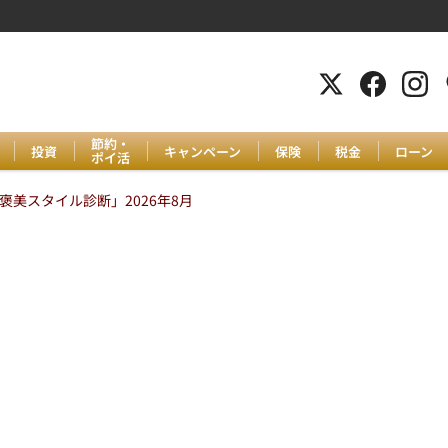
節約・
投資
キャンペーン
保険
税金
ローン
ポイ活
美スタイル診断」2026年8月