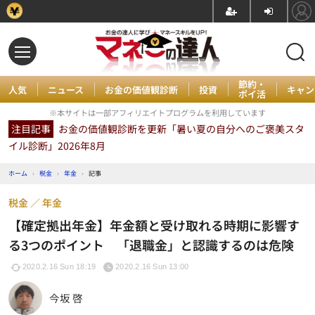
節約・
人気
ニュース
お金の価値観診断
投資
キャン
ポイ活
※本サイトは一部アフィリエイトプログラムを利用しています
注目記事
お金の価値観診断を更新「暑い夏の自分へのご褒美スタ
イル診断」2026年8月
ホーム
›
税金
›
年金
›
記事
税金
年金
【確定拠出年金】年金額と受け取れる時期に影響す
る3つのポイント 「退職金」と認識するのは危険
2020.2.16 Sun 18:19
2020.2.16 Sun 13:00
今坂 啓