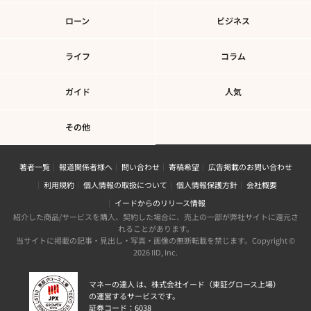
ローン
ビジネス
ライフ
コラム
ガイド
人気
その他
著者一覧
報道関係者様へ
問い合わせ
寄稿希望
広告掲載のお問い合わせ
利用規約
個人情報の取扱について
個人情報保護方針
会社概要
イードからのリリース情報
紹介した商品/サービスを購入、契約した場合に、売上の一部が弊社サイトに還元さ
れることがあります。
当サイトに掲載の記事・見出し・写真・画像の無断転載を禁じます。Copyright ©
2026 IID, Inc.
マネーの達人 は、株式会社イード（東証グロース上場）
の運営するサービスです。
証券コード：6038