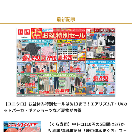
最新記事
【ユニクロ】お盆休み特別セールは8/13まで！エアリズムT・UVカ
ットパーカ・ギアショーツなど夏物がお得
【くら寿司】中トロ110円の5日間は8/7か
ら 創業50周年記念「地中海本まぐろ」フェ