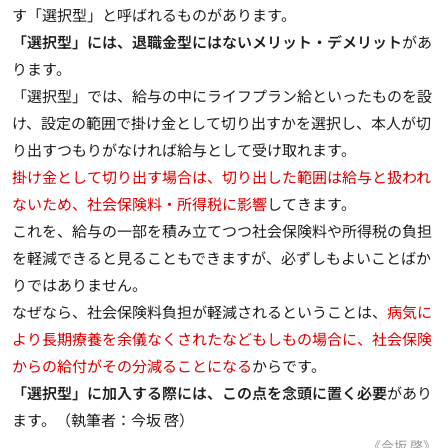
す「選択型」と呼ばれるものがあります
。
「選択型」には、退職金型にはないメリット・デメリット
があ
ります。
「選択型」では、
給与の中にライフプラン給といったものを設
け、設定の範囲で掛け金として切り出すかを選択し、本人が切
り出すつもりがなければ給与として受け取れます
。
掛け金として切り出す場合は、切り出した範囲は給与と扱われ
ないため、社会保険料・所得税に影響
してきます。
これを、給与の一部を積み立てつつ社会保険料や所得税の負担
を軽減できると見ることもできますが、必ずしもよいことばか
りではありません。
なぜなら、社会保険料負担が軽減されるということは、
病気に
より長期療養を余儀なくされたなどもしもの場合に、社会保険
からの給付がその分減ることになる
からです。
「選択型」に加入する際には、この点を念頭に置く必要
があり
ます。（執筆者：今坂 啓）
《今坂 啓》