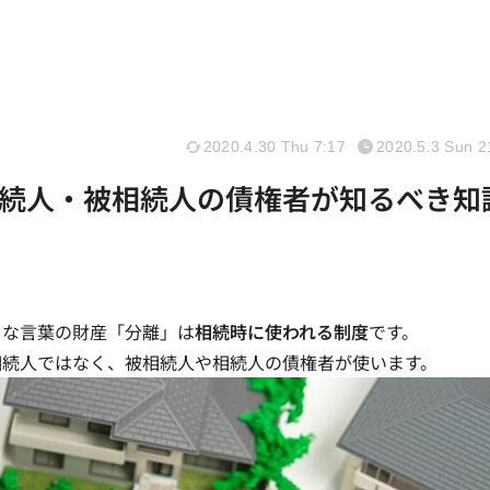
2020.4.30 Thu 7:17
2020.5.3 Sun 2
続人・被相続人の債権者が知るべき知
うな言葉の財産「分離」は
相続時に使われる制度
です。
相続人ではなく、
被相続人や相続人の債権者
が使います。