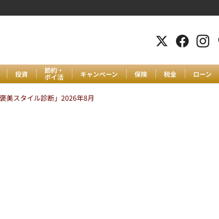
節約・
投資
キャンペーン
保険
税金
ローン
ポイ活
美スタイル診断」2026年8月