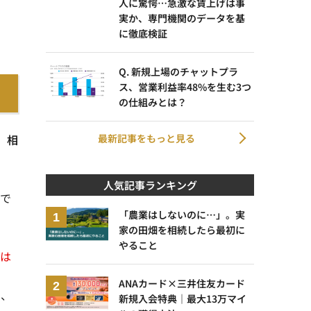
人に驚愕…急激な賃上げは事
実か、専門機関のデータを基
に徹底検証
Q. 新規上場のチャットプラ
ス、営業利益率48%を生む3つ
の仕組みとは？
最新記事をもっと見る
、
相
人気記事ランキング
ルで
「農業はしないのに…」。実
家の田畑を相続したら最初に
やること
度は
ANAカード×三井住友カード
し、
新規入会特典｜最大13万マイ