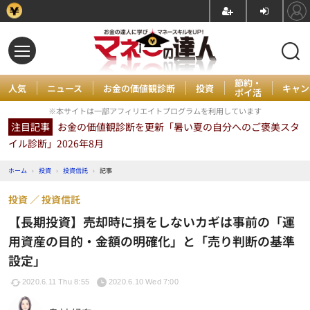
節約・
人気
ニュース
お金の価値観診断
投資
キャン
ポイ活
※本サイトは一部アフィリエイトプログラムを利用しています
注目記事
お金の価値観診断を更新「暑い夏の自分へのご褒美スタ
イル診断」2026年8月
ホーム
›
投資
›
投資信託
›
記事
投資
投資信託
【長期投資】売却時に損をしないカギは事前の「運
用資産の目的・金額の明確化」と「売り判断の基準
設定」
2020.6.11 Thu 8:55
2020.6.10 Wed 7:00