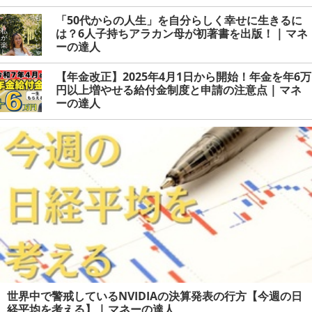
「50代からの人生」を自分らしく幸せに生きるに
は？6人子持ちアラカン母が初著書を出版！ | マネ
ーの達人
【年金改正】2025年4月1日から開始！年金を年6万
円以上増やせる給付金制度と申請の注意点 | マネ
ーの達人
世界中で警戒しているNVIDIAの決算発表の行方【今週の日
経平均を考える】 | マネーの達人