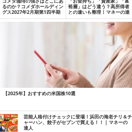
コメダ珈琲の強さはどこにあ
「お金持ち」「資産家」「富
るのか？コメダホールディン
裕層」はどう違う？高所得者
グス2027年2月期第1四半期
との違いも整理 | マネーの達
決算を解説 | マネーの達人
人
【2025年】おすすめの米国株10選
芸能人格付けチェックに登場！浜田の海老チリ＆チ
ャーハン、餃子がセブンで買える！！ | マネーの
達人