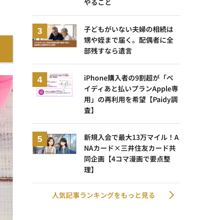
やること
子どもがいない夫婦の相続は
甥や姪まで届く。配偶者に全
部残すなら遺言
iPhone購入者の9割超が「ペ
イディあと払いプランApple専
用」の再利用を希望【Paidy調
査】
新規入会で最大13万マイル！A
NAカード×三井住友カード共
同企画【4コマ漫画で要点整
理】
人気記事ランキングをもっと見る