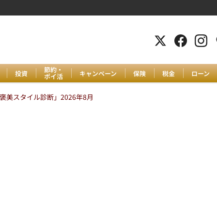
節約・
投資
キャンペーン
保険
税金
ローン
ポイ活
美スタイル診断」2026年8月