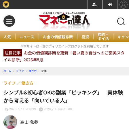
節約・
人気
ニュース
お金の価値観診断
投資
キャン
ポイ活
※本サイトは一部アフィリエイトプログラムを利用しています
注目記事
お金の価値観診断を更新「暑い夏の自分へのご褒美スタ
イル診断」2026年8月
ホーム
›
ライフ
›
働き方
›
記事
ライフ
働き方
シンプル&初心者OKの副業「ピッキング」 実体験
から考える「向いている人」
2020.7.7 Tue 6:39
2020.7.7 Tue 15:00
高山 我夢