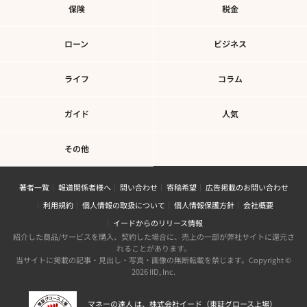
保険
税金
ローン
ビジネス
ライフ
コラム
ガイド
人気
その他
著者一覧
報道関係者様へ
問い合わせ
寄稿希望
広告掲載のお問い合わせ
利用規約
個人情報の取扱について
個人情報保護方針
会社概要
イードからのリリース情報
紹介した商品/サービスを購入、契約した場合に、売上の一部が弊社サイトに還元さ
れることがあります。
当サイトに掲載の記事・見出し・写真・画像の無断転載を禁じます。Copyright ©
2026 IID, Inc.
マネーの達人 は、株式会社イード（東証グロース上場）