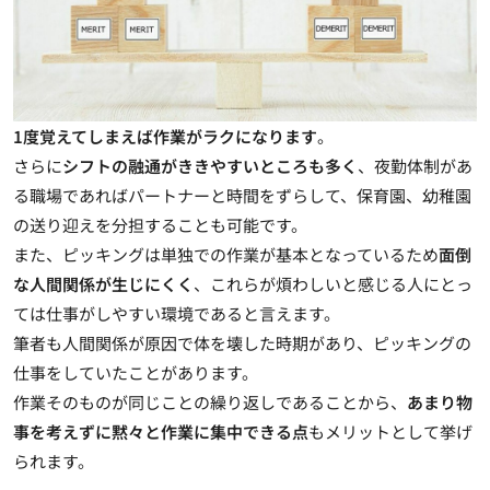
1度覚えてしまえば作業がラクになります
。
さらに
シフトの融通がききやすいところも多く
、夜勤体制があ
る職場であればパートナーと時間をずらして、保育園、幼稚園
の送り迎えを分担することも可能です。
また、ピッキングは単独での作業が基本となっているため
面倒
な人間関係が生じにくく
、これらが煩わしいと感じる人にとっ
ては仕事がしやすい環境であると言えます。
筆者も人間関係が原因で体を壊した時期があり、ピッキングの
仕事をしていたことがあります。
作業そのものが同じことの繰り返しであることから、
あまり物
事を考えずに黙々と作業に集中できる点
もメリットとして挙げ
られます。