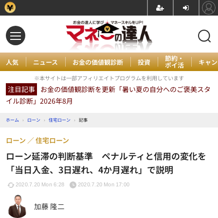
節約・
人気
ニュース
お金の価値観診断
投資
キャン
ポイ活
※本サイトは一部アフィリエイトプログラムを利用しています
注目記事
お金の価値観診断を更新「暑い夏の自分へのご褒美スタ
イル診断」2026年8月
ホーム
›
ローン
›
住宅ローン
›
記事
ローン
住宅ローン
ローン延滞の判断基準 ペナルティと信用の変化を
「当日入金、3日遅れ、4か月遅れ」で説明
2020.7.20 Mon 6:28
2020.7.20 Mon 17:00
加藤 隆二