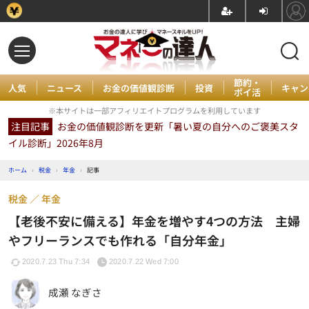
節約・
人気
ニュース
お金の価値観診断
投資
キャン
ポイ活
※本サイトは一部アフィリエイトプログラムを利用しています
注目記事
お金の価値観診断を更新「暑い夏の自分へのご褒美スタ
イル診断」2026年8月
ホーム
›
税金
›
年金
›
記事
税金
年金
【老後不安に備える】年金を増やす4つの方法 主婦
やフリーランスでも作れる「自分年金」
2020.7.23 Thu 7:34
2020.7.22 Wed 7:00
成瀬 なぎさ