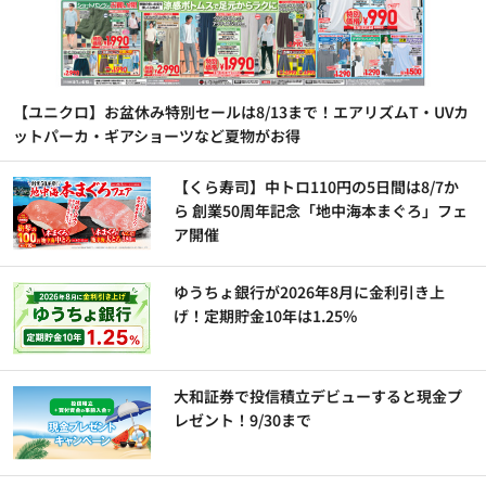
【ユニクロ】お盆休み特別セールは8/13まで！エアリズムT・UVカ
ットパーカ・ギアショーツなど夏物がお得
【くら寿司】中トロ110円の5日間は8/7か
ら 創業50周年記念「地中海本まぐろ」フェ
ア開催
ゆうちょ銀行が2026年8月に金利引き上
げ！定期貯金10年は1.25%
大和証券で投信積立デビューすると現金プ
レゼント！9/30まで