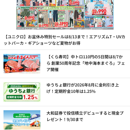
【ユニクロ】お盆休み特別セールは8/13まで！エアリズムT・UVカ
ットパーカ・ギアショーツなど夏物がお得
【くら寿司】中トロ110円の5日間は8/7か
ら 創業50周年記念「地中海本まぐろ」フェ
ア開催
ゆうちょ銀行が2026年8月に金利引き上
げ！定期貯金10年は1.25%
大和証券で投信積立デビューすると現金プ
レゼント！9/30まで