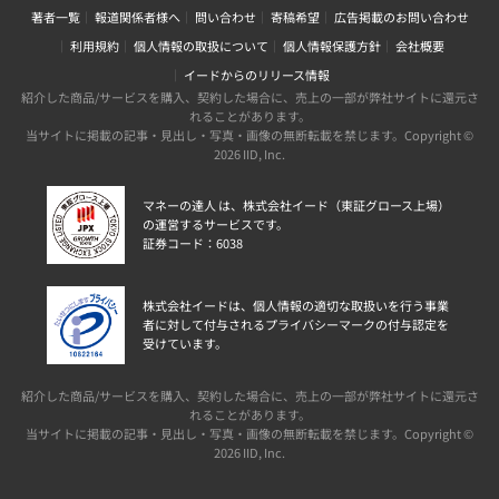
著者一覧
報道関係者様へ
問い合わせ
寄稿希望
広告掲載のお問い合わせ
利用規約
個人情報の取扱について
個人情報保護方針
会社概要
イードからのリリース情報
紹介した商品/サービスを購入、契約した場合に、売上の一部が弊社サイトに還元さ
れることがあります。
当サイトに掲載の記事・見出し・写真・画像の無断転載を禁じます。Copyright ©
2026 IID, Inc.
マネーの達人 は、株式会社イード（東証グロース上場）
の運営するサービスです。
証券コード：6038
株式会社イードは、個人情報の適切な取扱いを行う事業
者に対して付与されるプライバシーマークの付与認定を
受けています。
紹介した商品/サービスを購入、契約した場合に、売上の一部が弊社サイトに還元さ
れることがあります。
当サイトに掲載の記事・見出し・写真・画像の無断転載を禁じます。Copyright ©
2026 IID, Inc.