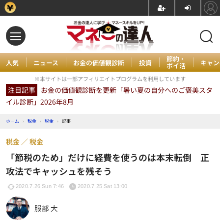
節約・
人気
ニュース
お金の価値観診断
投資
キャン
ポイ活
※本サイトは一部アフィリエイトプログラムを利用しています
注目記事
お金の価値観診断を更新「暑い夏の自分へのご褒美スタ
イル診断」2026年8月
ホーム
›
税金
›
税金
›
記事
税金
税金
「節税のため」だけに経費を使うのは本末転倒 正
攻法でキャッシュを残そう
2020.7.26 Sun 7:46
2020.7.25 Sat 13:00
服部 大