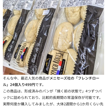
そんな中、最近人気の商品が
メニセーズ社の「フレンチロー
ル」24個入り499円
です。
この商品は、
形成済みのパンが「焼く前の状態で」4つずつパ
ックに詰められており、比較的長期間の常温保存が可能
です。
実際何度か購入してみましたが、
大体2週間から1か月くらい先