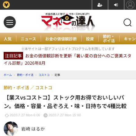
節約・
人気
ニュース
お金の価値観診断
投資
キャン
ポイ活
※本サイトは一部アフィリエイトプログラムを利用しています
注目記事
お金の価値観診断を更新「暑い夏の自分へのご褒美スタ
イル診断」2026年8月
ホーム
›
節約・ポイ活
›
コストコ
›
記事
節約・ポイ活
コストコ
【業スvsコストコ】ストック用お得でおいしいパ
ン。価格・容量・品ぞろえ・味・日持ちで4種比較
2020.7.27 Mon 6:06
2020.7.27 Mon 15:00
岩崎 はるか