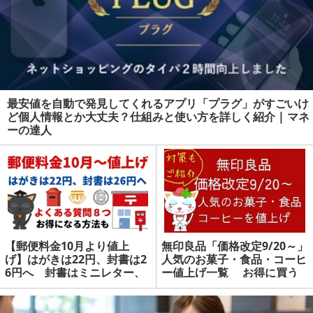
最安値を自動で発見してくれるアプリ「プラグ」がすごいけ
ど個人情報とか大丈夫？仕組みと使い方を詳しく紹介 | マネ
ーの達人
【郵便料金10月より値上
無印良品「価格改定9/20～」
げ】はがきは22円、封書は2
人気のお菓子・食品・コーヒ
6円へ 封書はミニレター、
ー値上げ一覧 お得に買う
はがきは金券ショップがお得
方法3つで対策を | マネーの
| マネーの達人
達人