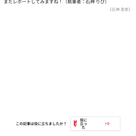
またレポートしてみますね！（執筆者：石神 りぴ）
《石神 里恵》
+0
この記事は役に立ちましたか？