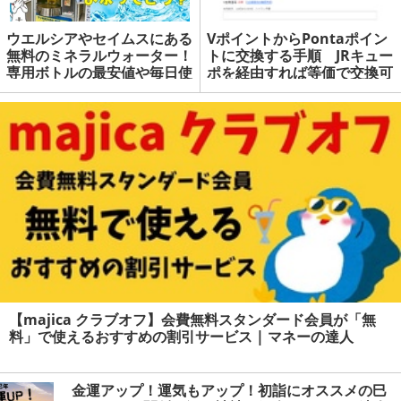
ウエルシアやセイムスにある
VポイントからPontaポイン
無料のミネラルウォーター！
トに交換する手順 JRキュー
専用ボトルの最安値や毎日使
ポを経由すれば等価で交換可
えるクーポンもあり | マネー
能 | マネーの達人
の達人
【majica クラブオフ】会費無料スタンダード会員が「無
料」で使えるおすすめの割引サービス | マネーの達人
金運アップ！運気もアップ！初詣にオススメの巳