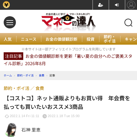
節約・
人気
ニュース
お金の価値観診断
投資
キャン
ポイ活
※本サイトは一部アフィリエイトプログラムを利用しています
注目記事
お金の価値観診断を更新「暑い夏の自分へのご褒美スタ
イル診断」2026年8月
ホーム
›
節約・ポイ活
›
食費
›
記事
節約・ポイ活
食費
【コストコ】ネット通販よりもお買い得 年会費を
払っても買いたいおススメ3商品
2022.1.14 Fri 11:11
2022.1.18 Tue 15:00
石神 里恵