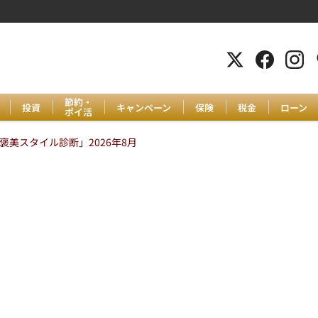
節約・
投資
キャンペーン
保険
税金
ローン
ポイ活
美スタイル診断」2026年8月