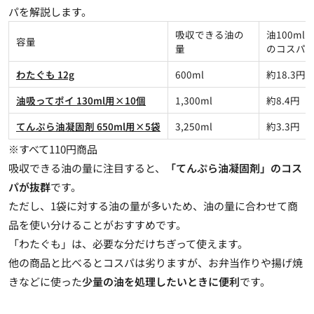
パを解説します。
吸収できる油の
油100ml
容量
量
のコスパ
わたぐも 12g
600ml
約18.3円
油吸ってポイ 130ml用×10個
1,300ml
約8.4円
てんぷら油凝固剤 650ml用×5袋
3,250ml
約3.3円
※すべて110円商品
吸収できる油の量に注目すると、
「てんぷら油凝固剤」のコス
パが抜群
です。
ただし、
1袋に対する油の量が多い
ため、油の量に合わせて商
品を使い分けることがおすすめです。
「わたぐも」は、必要な分だけちぎって使え
ます。
他の商品と比べるとコスパは劣りますが、お弁当作りや揚げ焼
きなどに使った
少量の油を処理したいときに便利
です。