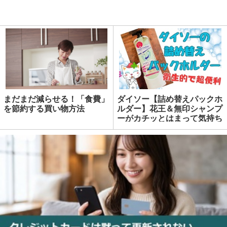
まだまだ減らせる！「食費」
ダイソー【詰め替えパックホ
を節約する買い物方法
ルダー】花王＆無印シャンプ
ーがカチッとはまって気持ち
いい！画像付き手順あり | マ
ネーの達人