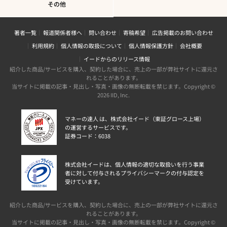
その他
著者一覧
報道関係者様へ
問い合わせ
寄稿希望
広告掲載のお問い合わせ
利用規約
個人情報の取扱について
個人情報保護方針
会社概要
イードからのリリース情報
紹介した商品/サービスを購入、契約した場合に、売上の一部が弊社サイトに還元さ
れることがあります。
当サイトに掲載の記事・見出し・写真・画像の無断転載を禁じます。Copyright ©
2026 IID, Inc.
マネーの達人 は、株式会社イード（東証グロース上場）
の運営するサービスです。
証券コード：6038
株式会社イードは、個人情報の適切な取扱いを行う事業
者に対して付与されるプライバシーマークの付与認定を
受けています。
紹介した商品/サービスを購入、契約した場合に、売上の一部が弊社サイトに還元さ
れることがあります。
当サイトに掲載の記事・見出し・写真・画像の無断転載を禁じます。Copyright ©