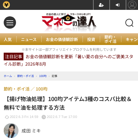
節約・
人気
ニュース
お金の価値観診断
投資
キャン
ポイ活
※本サイトは一部アフィリエイトプログラムを利用しています
注目記事
お金の価値観診断を更新「暑い夏の自分へのご褒美スタ
イル診断」2026年8月
ホーム
›
節約・ポイ活
›
100均
›
記事
節約・ポイ活
100均
【揚げ物油処理】100均アイテム3種のコスパ比較＆
無料で油を処理する方法
2022.6.3 Fri 14:59
2022.6.7 Tue 17:00
成田 ミキ