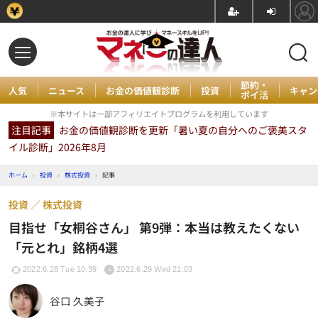
節約・
人気
ニュース
お金の価値観診断
投資
キャン
ポイ活
※本サイトは一部アフィリエイトプログラムを利用しています
注目記事
お金の価値観診断を更新「暑い夏の自分へのご褒美スタ
イル診断」2026年8月
ホーム
›
投資
›
株式投資
›
記事
投資
株式投資
目指せ「女桐谷さん」 第9弾：本当は教えたくない
「元とれ」銘柄4選
2022.6.28 Tue 10:39
2022.6.29 Wed 21:03
谷口 久美子