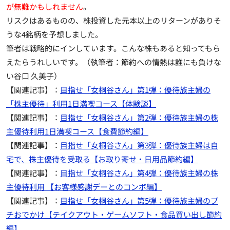
が無難かもしれません
。
リスクはあるものの、株投資した元本以上のリターンがありそ
うな4銘柄を予想しました。
筆者は戦略的にインしています。こんな株もあると知ってもら
えたらうれしいです。（執筆者：節約への情熱は誰にも負けな
い谷口 久美子）
【関連記事】：
目指せ「女桐谷さん」第1弾：優待族主婦の
「株主優待」利用1日満喫コース【体験談】
【関連記事】：
目指せ「女桐谷さん」第2弾：優待族主婦の株
主優待利用1日満喫コース【食費節約編】
【関連記事】：
目指せ「女桐谷さん」第3弾：優待族主婦は自
宅で、株主優待を受取る【お取り寄せ・日用品節約編】
【関連記事】：
目指せ「女桐谷さん」第4弾：優待族主婦の株
主優待利用 【お客様感謝デーとのコンボ編】
【関連記事】：
目指せ「女桐谷さん」第5弾：優待族主婦のプ
チおでかけ【テイクアウト・ゲームソフト・食品買い出し節約
編】