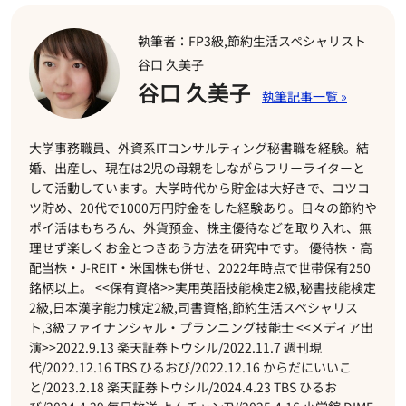
執筆者：FP3級,節約生活スペシャリスト
谷口 久美子
谷口 久美子
大学事務職員、外資系ITコンサルティング秘書職を経験。結
婚、出産し、現在は2児の母親をしながらフリーライターと
して活動しています。大学時代から貯金は大好きで、コツコ
ツ貯め、20代で1000万円貯金をした経験あり。日々の節約や
ポイ活はもちろん、外貨預金、株主優待などを取り入れ、無
理せず楽しくお金とつきあう方法を研究中です。 優待株・高
配当株・J-REIT・米国株も併せ、2022年時点で世帯保有250
銘柄以上。 <<保有資格>>実用英語技能検定2級,秘書技能検定
2級,日本漢字能力検定2級,司書資格,節約生活スペシャリス
ト,3級ファイナンシャル・プランニング技能士 <<メディア出
演>>2022.9.13 楽天証券トウシル/2022.11.7 週刊現
代/2022.12.16 TBS ひるおび/2022.12.16 からだにいいこ
と/2023.2.18 楽天証券トウシル/2024.4.23 TBS ひるお