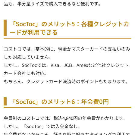
品も、半分量サイズで購入できるなど便利です。
「
SocToc
」のメリット
5
：各種クレジットカ
ードが利用できる
コストコでは、基本的に、現金かマスターカードの支払いのみ
しか対応していません。
しかし、
SocToc
では、
Visa
、
JCB
、
Amex
など他社クレジット
カード会社にも対応。
もちろん、クレジットカード決済時のポイントもたまります。
「
SocToc
」のメリット
6
：年会費
0
円
会員制のコストコでは、税込
4,840
円の年会費がかかります。
しかし、「
SocToc
」では入会金なし。
年会費がないからこそ、好きな時に好きなタイミングで利用で