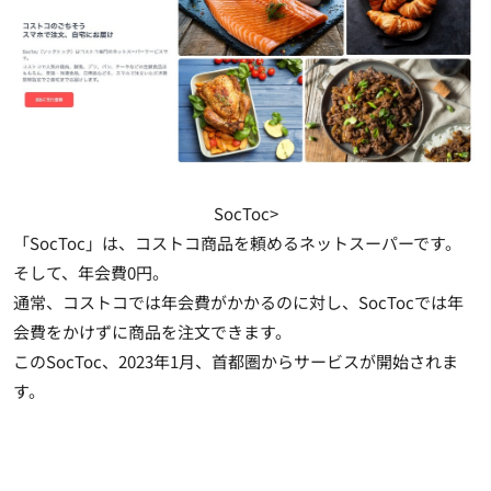
SocToc>
「
SocToc
」は、コストコ商品を頼めるネットスーパーです。
そして、年会費
0
円。
通常、コストコでは年会費がかかるのに対し、
SocToc
では年
会費をかけずに商品を注文できます。
この
SocToc
、
2023
年
1
月、首都圏からサービスが開始されま
す。