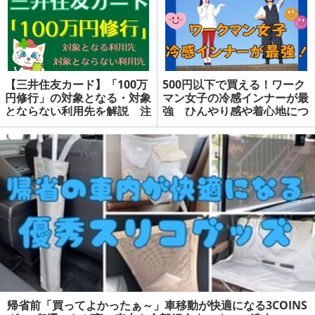
【三井住友カード】「100万
500円以下で買える！ワーク
円修行」の対象となる・対象
マン女子の冷感インナーが最
とならない利用先を解説 注
強 ひんやり感や着心地につ
意点を確認して効率的な「修
いて徹底検証 | マネーの達人
行」を | マネーの達人
帰省前「買ってよかったぁ～」車移動が快適になる3COINS