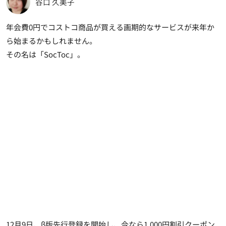
谷口 久美子
年会費
0
円でコストコ商品が買える画期的なサービスが来年か
ら始まるかもしれません。
その名は「
SocToc
」。
12月
9
日、β版先行登録を開始し、今なら
1,000
円割引クーポン