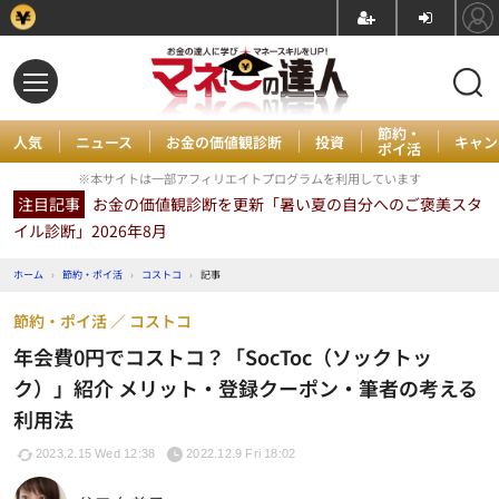
節約・
人気
ニュース
お金の価値観診断
投資
キャン
ポイ活
※本サイトは一部アフィリエイトプログラムを利用しています
注目記事
お金の価値観診断を更新「暑い夏の自分へのご褒美スタ
イル診断」2026年8月
ホーム
›
節約・ポイ活
›
コストコ
›
記事
節約・ポイ活
コストコ
年会費0円でコストコ？「SocToc（ソックトッ
ク）」紹介 メリット・登録クーポン・筆者の考える
利用法
2023.2.15 Wed 12:38
2022.12.9 Fri 18:02