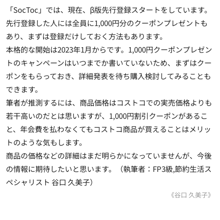
「
SocToc
」では、現在、β版先行登録スタートをしています。
先行登録した人には全員に
1,000
円分のクーポンプレゼントも
あり、まずは登録だけしておく方法もあります。
本格的な開始は
2023
年
1
月からです。
1,000
円クーポンプレゼン
トのキャンペーンはいつまでか書いていないため、まずはクー
ポンをもらっておき、詳細発表を待ち購入検討してみることも
できます。
筆者が推測するには、商品価格はコストコでの実売価格よりも
若干高いのだとは思いますが、
1,000
円割引クーポンがあるこ
と、年会費を払わなくてもコストコ商品が買えることはメリッ
トのような気もします。
商品の価格などの詳細はまだ明らかになっていませんが、今後
の情報に期待したいと思います。（執筆者：FP3級,節約生活ス
ペシャリスト 谷口 久美子）
《谷口 久美子》