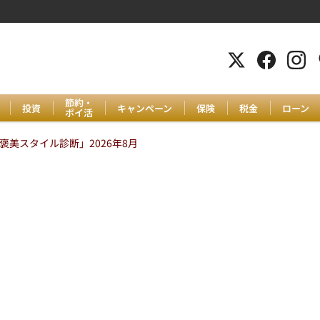
節約・
投資
キャンペーン
保険
税金
ローン
ポイ活
美スタイル診断」2026年8月