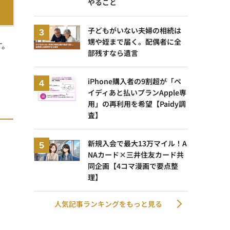
やること
子どもがいない夫婦の相続は
甥や姪まで届く。配偶者に全
す。
部残すなら遺言
iPhone購入者の9割超が「ペ
イディあと払いプランApple専
用」の再利用を希望【Paidy調
査】
新規入会で最大13万マイル！A
NAカード×三井住友カード共
同企画【4コマ漫画で要点整
理】
人気記事ランキングをもっと見る