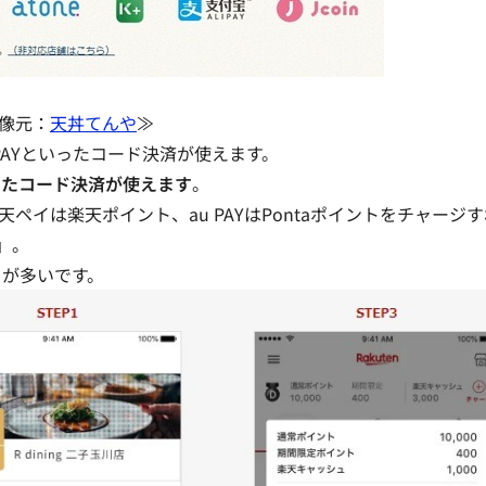
像元：
天丼てんや
≫
 PAYといったコード決済が使えます。
したコード決済が使えます
。
、楽天ペイは楽天ポイント、au PAYはPontaポイントをチャージ
」。
とが多いです。