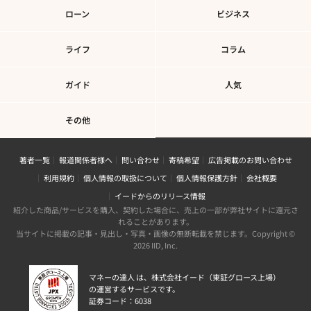
ローン
ビジネス
ライフ
コラム
ガイド
人気
その他
著者一覧
報道関係者様へ
問い合わせ
寄稿希望
広告掲載のお問い合わせ
利用規約
個人情報の取扱について
個人情報保護方針
会社概要
イードからのリリース情報
紹介した商品/サービスを購入、契約した場合に、売上の一部が弊社サイトに還元さ
れることがあります。
当サイトに掲載の記事・見出し・写真・画像の無断転載を禁じます。Copyright ©
2026 IID, Inc.
マネーの達人 は、株式会社イード（東証グロース上場）
の運営するサービスです。
証券コード：6038