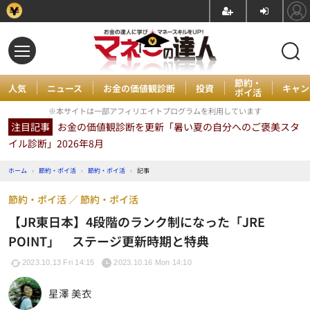
節約・
人気
ニュース
お金の価値観診断
投資
キャン
ポイ活
※本サイトは一部アフィリエイトプログラムを利用しています
注目記事
お金の価値観診断を更新「暑い夏の自分へのご褒美スタ
イル診断」2026年8月
ホーム
›
節約・ポイ活
›
節約・ポイ活
›
記事
節約・ポイ活
節約・ポイ活
【JR東日本】4段階のランク制になった「JRE
POINT」 ステージ更新時期と特典
2023.10.13 Fri 14:15
2023.10.16 Mon 14:10
星澤 美衣