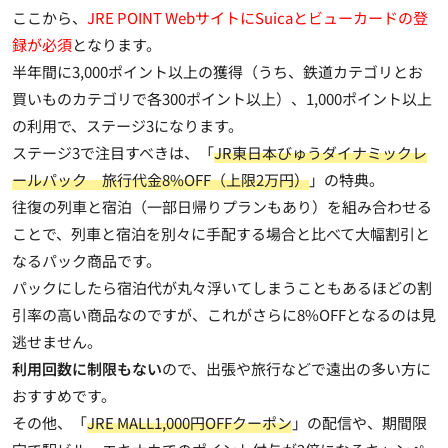
ここから、
JRE POINT WebサイトにSuicaとビューカードの登
録が必須
となります。
半年間に3,000ポイント以上の獲得（うち、鉄道カテゴリとお
買いものカテゴリで各300ポイント以上）、1,000ポイント以上
の利用で、ステージ3になります。
ステージ3で注目すべきは、「
JR東日本びゅうダイナミックレ
ールパック 旅行代金8%OFF（上限2万円）
」の特典。
往復の列車と宿泊（一部日帰りプランもあり）を組み合わせる
ことで、列車と宿泊を別々に手配する場合と比べて大幅割引と
なるパック商品です。
パックにしたら宿泊代が丸々浮いてしまうこともあるほどの割
引率の高い商品なのですが、これがさらに8%OFFとなるのは見
逃せません。
利用回数に制限もない
ので、出張や旅行などで遠出の多い方に
おすすめです。
その他、「
JRE MALL1,000円OFFクーポン
」の配信や、期間限