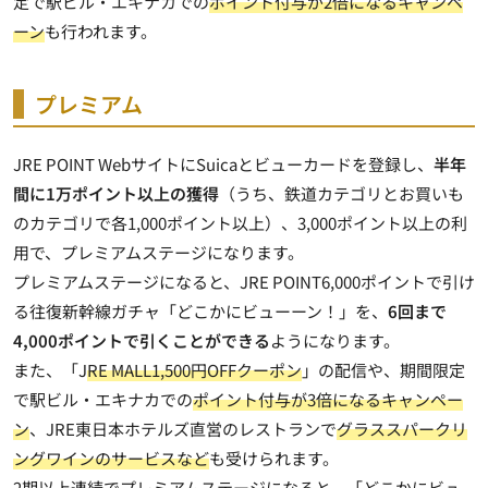
定で駅ビル・エキナカでの
ポイント付与が2倍になるキャンペ
ーン
も行われます。
プレミアム
JRE POINT WebサイトにSuicaとビューカードを登録し、
半年
間に1万ポイント以上の獲得
（うち、鉄道カテゴリとお買いも
のカテゴリで各1,000ポイント以上）、3,000ポイント以上の利
用で、プレミアムステージになります。
プレミアムステージになると、JRE POINT6,000ポイントで引け
る往復新幹線ガチャ「どこかにビューーン！」を、
6回まで
4,000ポイントで引くことができる
ようになります。
また、「J
RE MALL1,500円OFFクーポン
」の配信や、期間限定
で駅ビル・エキナカでの
ポイント付与が3倍になるキャンペー
ン
、JRE東日本ホテルズ直営のレストランで
グラススパークリ
ングワインのサービスなど
も受けられます。
2期以上連続でプレミアムステージになると、「どこかにビュ