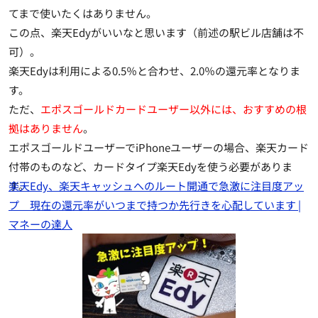
てまで使いたくはありません。
この点、楽天Edyがいいなと思います（前述の駅ビル店舗は不
可）。
楽天Edyは利用による0.5％と合わせ、2.0％の還元率となりま
す。
ただ、
エポスゴールドカードユーザー以外には、おすすめの根
拠はありません
。
エポスゴールドユーザーでiPhoneユーザーの場合、楽天カード
付帯のものなど、カードタイプ楽天Edyを使う必要がありま
す。
楽天Edy、楽天キャッシュへのルート開通で急激に注目度アッ
プ 現在の還元率がいつまで持つか先行きを心配しています |
マネーの達人