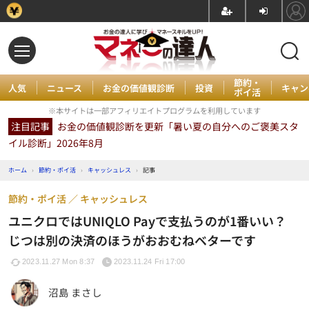
節約・
人気
ニュース
お金の価値観診断
投資
キャン
ポイ活
※本サイトは一部アフィリエイトプログラムを利用しています
注目記事
お金の価値観診断を更新「暑い夏の自分へのご褒美スタ
イル診断」2026年8月
ホーム
›
節約・ポイ活
›
キャッシュレス
›
記事
節約・ポイ活
キャッシュレス
ユニクロではUNIQLO Payで支払うのが1番いい？
じつは別の決済のほうがおおむねベターです
2023.11.27 Mon 8:37
2023.11.24 Fri 17:00
沼島 まさし