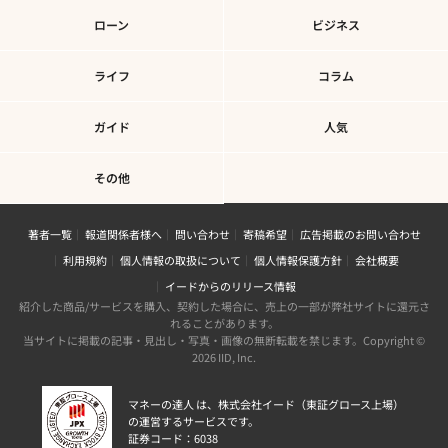
ローン
ビジネス
ライフ
コラム
ガイド
人気
その他
著者一覧
報道関係者様へ
問い合わせ
寄稿希望
広告掲載のお問い合わせ
利用規約
個人情報の取扱について
個人情報保護方針
会社概要
イードからのリリース情報
紹介した商品/サービスを購入、契約した場合に、売上の一部が弊社サイトに還元さ
れることがあります。
当サイトに掲載の記事・見出し・写真・画像の無断転載を禁じます。Copyright ©
2026 IID, Inc.
マネーの達人 は、株式会社イード（東証グロース上場）
の運営するサービスです。
証券コード：6038