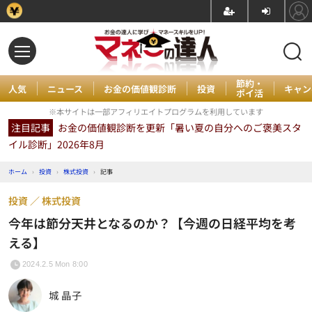
節約・
人気
ニュース
お金の価値観診断
投資
キャン
ポイ活
※本サイトは一部アフィリエイトプログラムを利用しています
注目記事
お金の価値観診断を更新「暑い夏の自分へのご褒美スタ
イル診断」2026年8月
ホーム
›
投資
›
株式投資
›
記事
投資
株式投資
今年は節分天井となるのか？【今週の日経平均を考
える】
2024.2.5 Mon 8:00
城 晶子