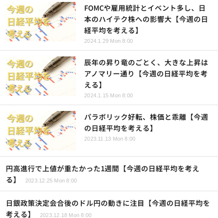
FOMCや雇用統計とイベント多し、日
本のハイテク株への影響大【今週の日
経平均を考える】
2024.1.29 Mon 8:00
辰年の昇り竜のごとく、大きな上昇は
アノマリー通り【今週の日経平均を考
える】
2024.1.15 Mon 8:00
パラボリック好転、株価と乖離【今週
の日経平均を考える】
2023.11.13 Mon 8:00
円高進行で上値が重たかった1週間【今週の日経平均を考え
る】
2023.12.25 Mon 8:00
日銀政策決定会合後のドル円の動きに注目【今週の日経平均を
考える】
2023.12.18 Mon 8:00