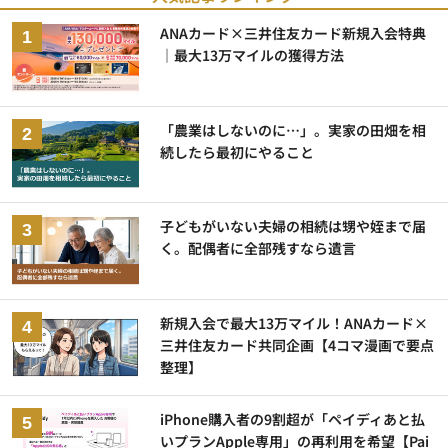
ANAカード×三井住友カード新規入会特典
｜最大13万マイルの獲得方法
「農業はしないのに…」。実家の田畑を相
続したら最初にやること
子どもがいない夫婦の相続は甥や姪まで届
く。配偶者に全部残すなら遺言
新規入会で最大13万マイル！ANAカード×
三井住友カード共同企画【4コマ漫画で要点
整理】
iPhone購入者の9割超が「ペイディあと払
いプランApple専用」の再利用を希望【Pai