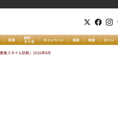
節約・
投資
キャンペーン
保険
税金
ローン
ポイ活
美スタイル診断」2026年8月