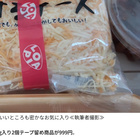
いいところも密かなお気に入り≪執筆者撮影≫
0g入り2個テープ留め商品が999円
。