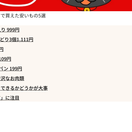
で買えた安いもの5選
 999円
り3個1,111円
円
09円
ン 199円
贅沢なお肉類
」できるかどうかが大事
ア」に注目