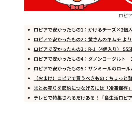
ロピア
ロピアで安かったもの1：かけるチーズ×2個入り
ロピアで安かったもの2：黄さんのキムチ よりど
ロピアで安かったもの3：R-1（4個入り） 555
ロピアで安かったもの4：ダノンヨーグルト 1
ロピアで安かったもの5：サンミールのロールパ
（おまけ）ロピアで買うべきもの：ちょっと
まとめ売りを節約につなげるには「冷凍保存
テレビで特集されるだけある！「食生活ロピ