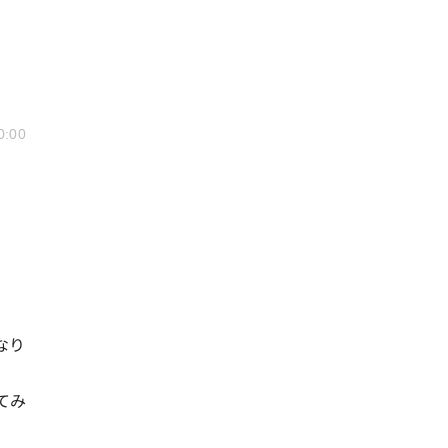
0:00
なり
てみ