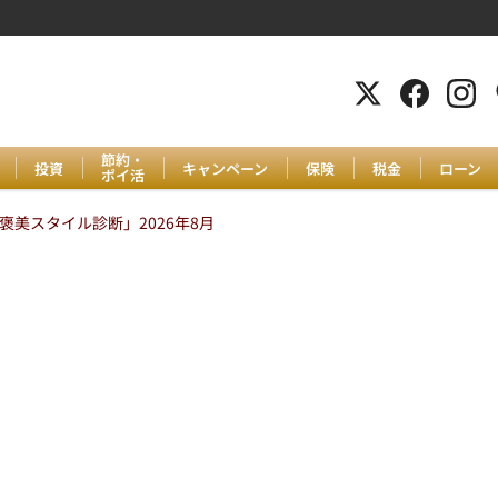
節約・
投資
キャンペーン
保険
税金
ローン
ポイ活
美スタイル診断」2026年8月