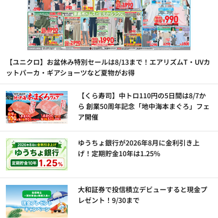
【ユニクロ】お盆休み特別セールは8/13まで！エアリズムT・UVカ
ットパーカ・ギアショーツなど夏物がお得
【くら寿司】中トロ110円の5日間は8/7か
ら 創業50周年記念「地中海本まぐろ」フェ
ア開催
ゆうちょ銀行が2026年8月に金利引き上
げ！定期貯金10年は1.25%
大和証券で投信積立デビューすると現金プ
レゼント！9/30まで