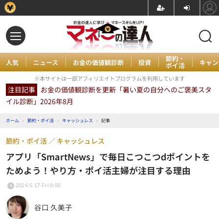
節約・
人気
ニュース
お金の価値観診断
投資
キャン
ポイ活
※本サイトは一部アフィリエイトプログラムを利用しています
注目記事
お金の価値観診断を更新「暑い夏の自分へのご褒美スタ
イル診断」2026年8月
ホーム
›
節約・ポイ活
›
キャッシュレス
›
記事
節約・ポイ活
キャッシュレス
アプリ「SmartNews」で毎日こつこつdポイントを
ためよう！やり方・ポイ活主婦が注目する理由
2024.5.17 Fri 8:00
谷口 久美子