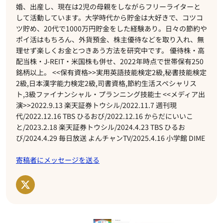
婚、出産し、現在は2児の母親をしながらフリーライターと
して活動しています。大学時代から貯金は大好きで、コツコ
ツ貯め、20代で1000万円貯金をした経験あり。日々の節約や
ポイ活はもちろん、外貨預金、株主優待などを取り入れ、無
理せず楽しくお金とつきあう方法を研究中です。 優待株・高
配当株・J-REIT・米国株も併せ、2022年時点で世帯保有250
銘柄以上。 <<保有資格>>実用英語技能検定2級,秘書技能検定
2級,日本漢字能力検定2級,司書資格,節約生活スペシャリス
ト,3級ファイナンシャル・プランニング技能士 <<メディア出
演>>2022.9.13 楽天証券トウシル/2022.11.7 週刊現
代/2022.12.16 TBS ひるおび/2022.12.16 からだにいいこ
と/2023.2.18 楽天証券トウシル/2024.4.23 TBS ひるお
び/2024.4.29 毎日放送 よんチャンTV/2025.4.16 小学館 DIME
寄稿者にメッセージを送る