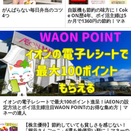
がんばらない毎日弁当のコツ
自販機も節約の味方に！Cok
4つ
e ON歴4年、ポイ活主婦は5
か月で1360円の節約 | マネ
ーの達人
イオンの電子レシートで最大100ポイント進呈！iAEONの設
定方法とポイ活主婦注目WAON POINTのお得な集め方 | マ
ネーの達人
【株主優待】節約していても貧しさを感じない！
「桐谷さんごっこ」6選を株価安い順に | マネーの